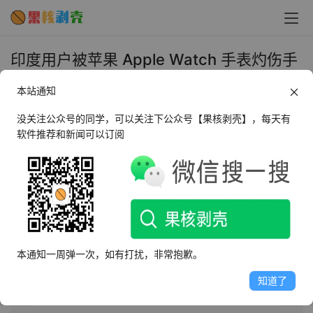
印度用户被苹果 Apple Watch 手表灼伤手
腕，维权半年无果 - 果核剥壳
本站通知
2026年3月16日 上午10:51
•
圈内新闻
没关注公众号的同学，可以关注下公众号【果核剥壳】，每天有
软件推荐和新闻可以订阅
AI摘要
此内容由AI根据文章内容自动生成，并已由人工审核
印度用户称其Apple Watch致手腕灼伤，出现水泡与皮肤
损伤，维权半年未果。期间客服推诿、信息矛盾，承诺的
本通知一周弹一次，如有打扰，非常抱歉。
上门取件服务未兑现，门店员工亦以皮肤敏感搪塞。用户
控诉苹果敷衍应对，多次沟通无果，已考虑法律途径，并
知道了
呼吁向库克直接申诉以推动解决。