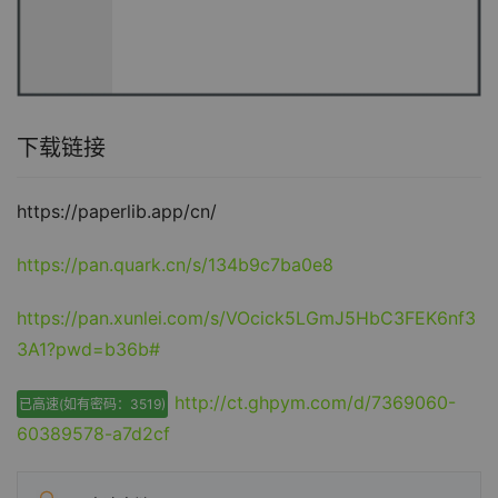
下载链接
https://paperlib.app/cn/
https://pan.quark.cn/s/134b9c7ba0e8
https://pan.xunlei.com/s/VOcick5LGmJ5HbC3FEK6nf3
3A1?pwd=b36b#
http://ct.ghpym.com/d/7369060-
已高速(如有密码：3519)
60389578-a7d2cf