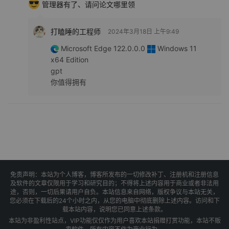
管理器有了、请问论文哪里领
打瞌睡的工程师
2024年3月18日 上午9:49
Microsoft Edge 122.0.0.0
Windows 11
x64 Edition
gpt
你值得拥有
免责声明：本站为个人博客，博客所发布的一切修改补丁、注册机和注册信息
及软件的文章仅限用于学习和研究目的；不得将上述内容用于商业或者非法用
途，否则，一切后果请用户自负。本站信息来自网络，版权争议与本站无关，
您必须在下载后的24个小时之内，从您的电脑中彻底删除上述内容。访问和下
载本站内容，说明您已同意上述条款。
本站为非盈利性站点，VIP功能仅仅作为用户喜欢本站捐赠打赏功能，本站不贩