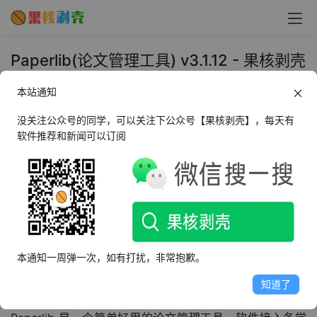
Paperlib(论文管理工具) v3.1.12 - 果核剥壳
2025年10月29日 下午2:22
本站通知
•
办公教育
没关注公众号的同学，可以关注下公众号【果核剥壳】，每天有
软件推荐和新闻可以订阅
AI摘要
此内容由AI根据文章内容自动生成，并已由人工审核
Paperlib是一款高效的论文管理工具，支持各学科数据库元
数据匹配，提供精准的会议论文检索能力，并允许用户管
理、评分和分类论文。支持Markdown和纯文本笔记，可
导出BibTex或纯文本格式引用，并兼容Word插件。
本通知一周弹一次，如有打扰，非常抱歉。
知道了
看点别的