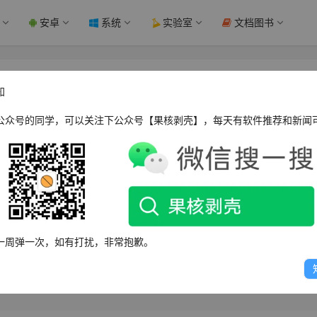
安卓
系统
实验室
文档图书
5.0 官方中文版 - 果核剥壳
知
公众号的同学，可以关注下公众号【果核剥壳】，每天有软件推荐和新闻
WPOPT Summar
种设备和浏览器，可深度扫描并安全清理系统痕迹，包括硬盘、U盘、SD卡及
一周弹一次，如有打扰，非常抱歉。
SD进行优化。软件界面友好，操作简便。提供捐赠码生成器及多个下载地
件安全。