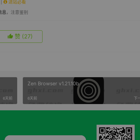
|
进站必看
信息
，注意鉴别
赞
(27)
Zen Browser v1.21.10b
6天前
6天前
下