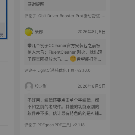
感谢提醒
评论于
IObit Driver Booster Pro(驱动管理) v13.6.0.438 便携修改版
柴郡
2026年8月5日
举几个例子CCleaner官方安装包之前被
植入木马；FluentCleaner 刚火，就出现
了假官网投放木马……
希望能打消你
的顾虑咯
评论于
LightC(系统优化工具) v2.16.0
胶之驴
2026年8月5日
不好用，编辑还要点击单个字编辑，都
不如之前的老软件。其他的功能跟别的
软件差不多。估计最有特色的的是AI辅
助了。
评论于
PDFgear(PDF工具) v2.1.18