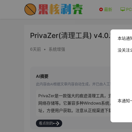
最新
PC
PrivaZer(清理工具) v4.0.12
本站通
6天前
•
系统增强
没关注
AI摘要
此内容由AI根据文章内容自动生成，并已由人工审核
PrivaZer是一款强大的痕迹清理工具，支持多
本通知
网络存储等。它兼容多种Windows系统，针对S
址，方便用户获取。注意从正规渠道下载，确保软
看点别的