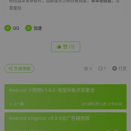
修改版本安卓软件，加群提示为修改者自留，
非本站信息
，注
意鉴别
QQ
加速
赞
(1)
生成海报
0
7
打赏
Android 小购物v3.6.2-淘宝闲鱼京东聚合
上一篇
2018年3月13日 上午8:00
Android kingroot v9.9.9去广告精简版