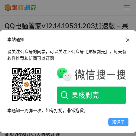
QQ电脑管家v12.14.19531.203加速版 - 果
核剥壳
本站通知
2018年3月21日 下午10:10
•
系统工具
没关注公众号的同学，可以关注下公众号【果核剥壳】，每天有
软件推荐和新闻可以订阅
软件介绍
QQ管家是腾讯出品的安全软件,其功能非常之多,当是,真正
实用的功能少之又少,不少安装管家的用户都只为了加速QQ
等级升级,那么此加速版或许能让你摆脱管家的其他功能,只
本通知一周弹一次，如有打扰，非常抱歉。
保留加速功能,一切只为加速QQ升级.每天仅需登陆30分
知道了
钟,QQ等级额外增加0.2天,每月完成清理垃圾或系统优化还
能额外领取0.5天等级加速