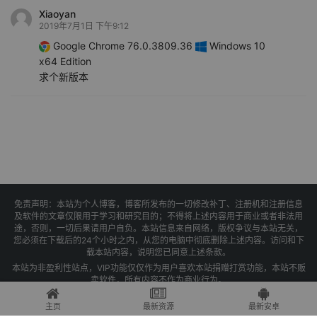
Xiaoyan
2019年7月1日 下午9:12
Google Chrome 76.0.3809.36
Windows 10
x64 Edition
求个新版本
免责声明：本站为个人博客，博客所发布的一切修改补丁、注册机和注册信息
及软件的文章仅限用于学习和研究目的；不得将上述内容用于商业或者非法用
途，否则，一切后果请用户自负。本站信息来自网络，版权争议与本站无关，
您必须在下载后的24个小时之内，从您的电脑中彻底删除上述内容。访问和下
载本站内容，说明您已同意上述条款。
本站为非盈利性站点，VIP功能仅仅作为用户喜欢本站捐赠打赏功能，本站不贩
卖软件，所有内容不作为商业行为。
Copyright © 2025 果核剥壳 -
琼ICP备2021004479号-1
主页
最新资源
最新安卓