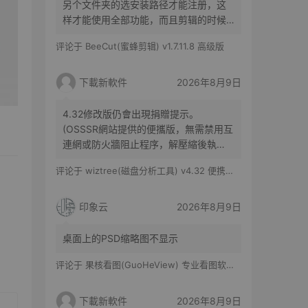
另个文件夹的选安装路径才能注册，这
样才能使用全部功能，而且剪辑的时候
没有剪映操作方便，导出的清晰度也不
评论于
BeeCut(蜜蜂剪辑) v1.7.11.8 高级版
如剪映
下載新軟件
2026年8月9日
4.32修改版仍會出現捐贈提示。
(OSSSR網站提供的便攜版，無需禁用互
連網或防火牆阻止程序，解壓縮後執
行，即去除右上角捐贈提示了)
评论于
wiztree(磁盘分析工具) v4.32 便携修改版
印象云
2026年8月9日
桌面上的PSD缩略图不显示
评论于
果核看图(GuoHeView) 专业看图软件 v3.2.0.91
下載新軟件
2026年8月9日