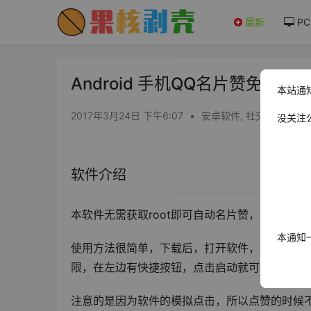
最新
PC
Android 手机QQ名片赞免ROOT
本站通
2017年3月24日 下午6:07
•
安卓软件
,
社交娱乐
没关注
软件介绍
本软件无需获取root即可自动名片赞，可以选
本通知
使用方法很简单，下载后，打开软件，登陆QQ，
限，在左边有快捷按钮，点击启动就可以自动给
注意的是因为软件的模拟点击，所以点赞的时候