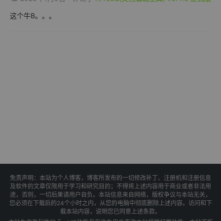
这个牛B。。。
免责声明：本站为个人博客，博客所发布的一切修改补丁、注册机和注册信息
及软件的文章仅限用于学习和研究目的；不得将上述内容用于商业或者非法用
途，否则，一切后果请用户自负。本站信息来自网络，版权争议与本站无关，
您必须在下载后的24个小时之内，从您的电脑中彻底删除上述内容。访问和下
载本站内容，说明您已同意上述条款。