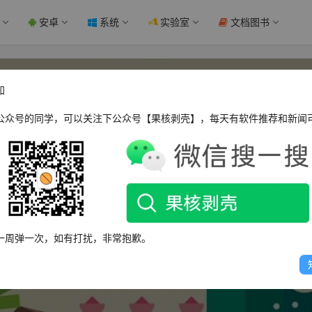
安卓
系统
实验室
文档图书
知
公众号的同学，可以关注下公众号【果核剥壳】，每天有软件推荐和新闻
︶ㄣ槑鴿ヅ槑気⑽哫ㄣ
一周弹一次，如有打扰，非常抱歉。
这个人很懒，什么都没有留下～