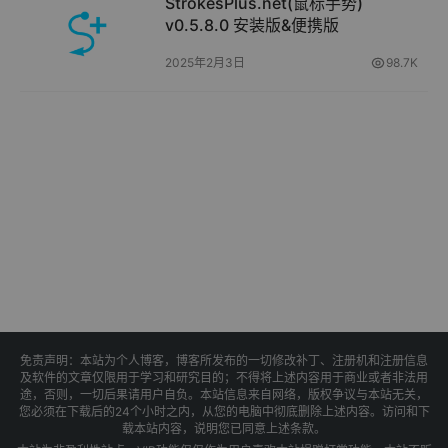
StrokesPlus.net(鼠标手势)
v0.5.8.0 安装版&便携版
2025年2月3日
98.7K
免责声明：本站为个人博客，博客所发布的一切修改补丁、注册机和注册信息
及软件的文章仅限用于学习和研究目的；不得将上述内容用于商业或者非法用
途，否则，一切后果请用户自负。本站信息来自网络，版权争议与本站无关，
您必须在下载后的24个小时之内，从您的电脑中彻底删除上述内容。访问和下
载本站内容，说明您已同意上述条款。