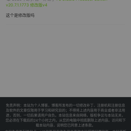
v20.7.1.1773 修改版v4
这个是修改版吗
免责声明：本站为个人博客，博客所发布的一切修改补丁、注册机和注册信息
及软件的文章仅限用于学习和研究目的；不得将上述内容用于商业或者非法用
途，否则，一切后果请用户自负。本站信息来自网络，版权争议与本站无关，
您必须在下载后的24个小时之内，从您的电脑中彻底删除上述内容。访问和下
载本站内容，说明您已同意上述条款。