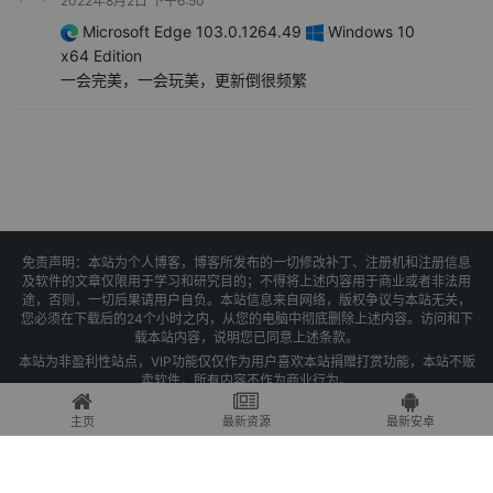
2022年8月2日 下午6:50
Microsoft Edge 103.0.1264.49
Windows 10
x64 Edition
一会完美，一会玩美，更新倒很频繁
免责声明：本站为个人博客，博客所发布的一切修改补丁、注册机和注册信息
及软件的文章仅限用于学习和研究目的；不得将上述内容用于商业或者非法用
途，否则，一切后果请用户自负。本站信息来自网络，版权争议与本站无关，
您必须在下载后的24个小时之内，从您的电脑中彻底删除上述内容。访问和下
载本站内容，说明您已同意上述条款。
本站为非盈利性站点，VIP功能仅仅作为用户喜欢本站捐赠打赏功能，本站不贩
卖软件，所有内容不作为商业行为。
Copyright © 2025 果核剥壳 -
琼ICP备2021004479号-1
主页
最新资源
最新安卓