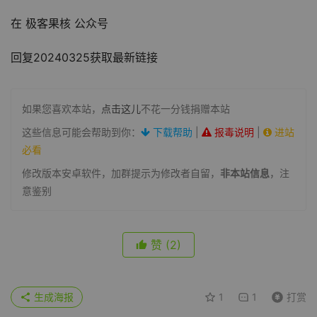
在 极客果核 公众号
回复20240325获取最新链接
如果您喜欢本站，
点击这儿
不花一分钱捐赠本站
这些信息可能会帮助到你：
下载帮助
|
报毒说明
|
进站
必看
修改版本安卓软件，加群提示为修改者自留，
非本站信息
，注
意鉴别
赞
(2)
生成海报
1
1
打赏