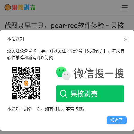
截图录屏工具，pear-rec软件体验 - 果核
剥壳
本站通知
2024年3月25日 上午9:13
•
微信推文
没关注公众号的同学，可以关注下公众号【果核剥壳】，每天有
软件推荐和新闻可以订阅
文章来自于果核剥壳公众号首发：
https://mp.weixin.qq.com/s/zpNlUztsMeR6JDLbpa62N
g
在很久前就给大家推荐过的PIXPIN截图工具，随着版本更
新，加入了大量听取用户建议的新特性，人气越来越高，功
本通知一周弹一次，如有打扰，非常抱歉。
能和稳定性都越来越好，之后也可能一直是Snipaste等竞品
知道了
的有力对手。