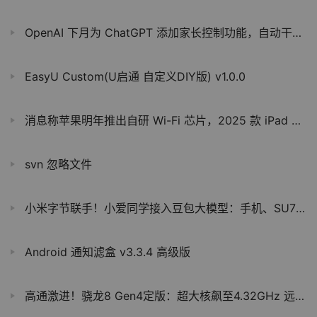
OpenAI 下月为 ChatGPT 添加家长控制功能，自动干预风险对话
EasyU Custom(U启通 自定义DIY版) v1.0.0
消息称苹果明年推出自研 Wi-Fi 芯片，2025 款 iPad 有望搭载
svn 忽略文件
小米字节联手！小爱同学接入豆包大模型：手机、SU7已搭载
Android 通知滤盒 v3.3.4 高级版
高通激进！骁龙8 Gen4定版：超大核飙至4.32GHz 远高于A18 Pro