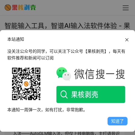
智能输入工具，智谱AI输入法软件体验 - 果
核剥壳
本站通知
2025年12月12日 上午9:38
•
微信推文
没关注公众号的同学，可以关注下公众号【果核剥壳】，每天有
软件推荐和新闻可以订阅
AI摘要
此内容由AI根据文章内容自动生成，并已由人工审核
近期，AI硬件与软件融合趋势引关注，豆包与努比亚合作
的M153工程样机凭借深度系统联动实现跨应用自动化，引
本通知一周弹一次，如有打扰，非常抱歉。
发隐私担忧并遭多家APP抵制。随后，智谱推出开源工具
AutoGLM，通过云手机配合无障碍权限实现手机自动化操
知道了
作，探索新路径。在此背景下，智谱顺势推出基于AI的输
入法——AutoGLM输入法，但仅上线电脑版，主打语音识