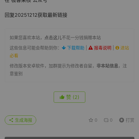
在 极客果核 公众号
回复20251212获取最新链接
如果您喜欢本站，
点击这儿
不花一分钱捐赠本站
这些信息可能会帮助到你：
下载帮助
|
报毒说明
|
进站
必看
修改版本安卓软件，加群提示为修改者自留，
非本站信息
，注
意鉴别
赞
(2)
生成海报
0
0
打赏