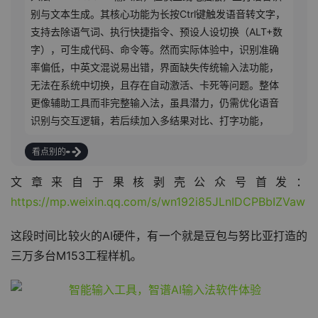
别与文本生成。其核心功能为长按Ctrl键触发语音转文字，
支持去除语气词、执行快捷指令、预设人设切换（ALT+数
字），可生成代码、命令等。然而实际体验中，识别准确
率偏低，中英文混说易出错，界面缺失传统输入法功能，
无法在系统中切换，且存在自动激活、卡死等问题。整体
更像辅助工具而非完整输入法，虽具潜力，仍需优化语音
识别与交互逻辑，若后续加入多结果对比、打字功能，或
能真正成为实用工具。
看点别的
文章来自于果核剥壳公众号首发：
https://mp.weixin.qq.com/s/wn192i85JLnIDCPBbIZVaw
这段时间比较火的AI硬件，有一个就是豆包与努比亚打造的
三万多台M153工程样机。