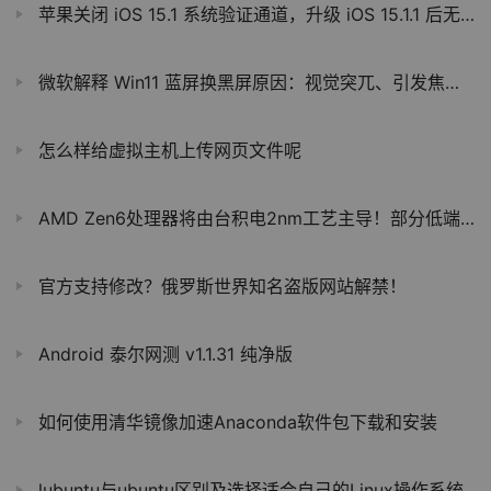
苹果关闭 iOS 15.1 系统验证通道，升级 iOS 15.1.1 后无法降级
微软解释 Win11 蓝屏换黑屏原因：视觉突兀、引发焦虑、用户无助地盯着屏幕可达 40 秒
怎么样给虚拟主机上传网页文件呢
AMD Zen6处理器将由台积电2nm工艺主导！部分低端型号用3nm
官方支持修改？俄罗斯世界知名盗版网站解禁！
Android 泰尔网测 v1.1.31 纯净版
如何使用清华镜像加速Anaconda软件包下载和安装