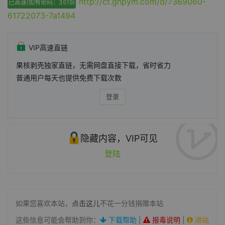
http://ct.ghpym.com/d/7369060-
已高速(如有密码：3519)
61722073-7a1494
VIP高速直链
果核剥壳独家直链，无需网盘直接下载，省时省力
普通用户每天也提供免费下载次数
登录
隐藏内容，VIP可见
登陆
如果您喜欢本站，
点击这儿
不花一分钱捐赠本站
这些信息可能会帮助到你：
下载帮助
|
报毒说明
|
进站