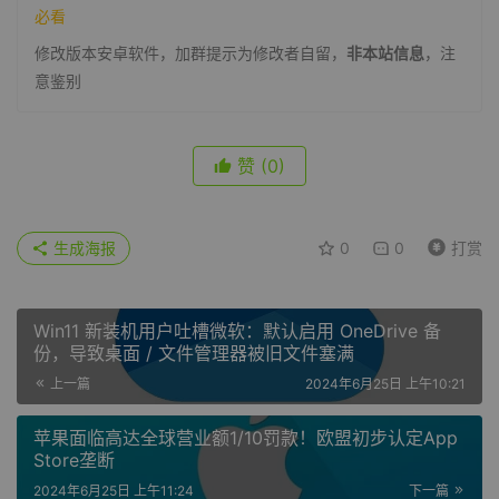
必看
修改版本安卓软件，加群提示为修改者自留，
非本站信息
，注
意鉴别
赞
(0)
生成海报
0
0
打赏
Win11 新装机用户吐槽微软：默认启用 OneDrive 备
份，导致桌面 / 文件管理器被旧文件塞满
上一篇
2024年6月25日 上午10:21
苹果面临高达全球营业额1/10罚款！欧盟初步认定App
Store垄断
2024年6月25日 上午11:24
下一篇