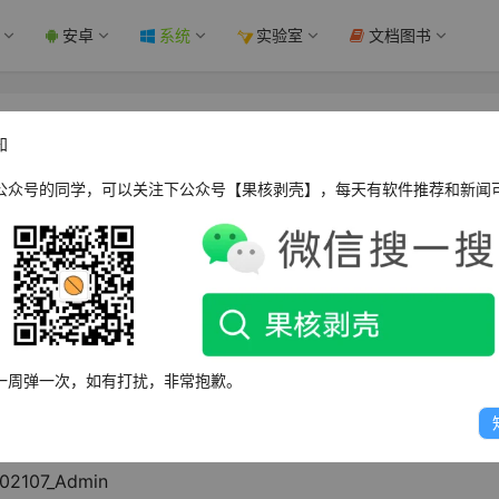
安卓
系统
实验室
文档图书
3.2090 完整企业版 - 果核剥壳
知
公众号的同学，可以关注下公众号【果核剥壳】，每天有软件推荐和新闻
品。
一周弹一次，如有打扰，非常抱歉。
版本。
107_Admin