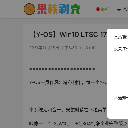
最新
PC
【Y-OS】Win10 LTSC 1776
本站通
2021年11月28日 下午3:30
•
Win10
没关注
=====================
Y-OS一贯作风：精心制作，每一个Y-OS都是精
=====================
本通知
本系统为四合一，安装时请在下拉菜单选择相应
映像一：YOS_W10_LTSC_X64纯净企业完整版_202