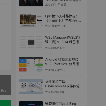
是AI换脸
2022年11月15日
Epic第15天神秘惊喜：
《古墓丽影》三部曲免费
领 价值468元
2021年12月31日
WSL Manager(WSL2管
理工具) v1.8.14 绿色版
2024年5月17日
Android 微商装逼神器
v1.2（*MOD*）修改版
2017年7月26日
文件同步工具，
Dsynchronize软件体验
一篇
2024年3月18日
微软将停用公共 Bing