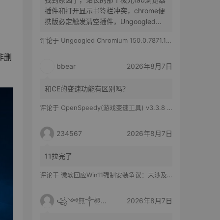
插件和打开显示书签栏冲突，chrome便
携版必定触发清空插件，Ungoogled
Chromium便携版随机触发，有时候清空
评论于
Ungoogled Chromium 150.0.7871.186-1.1 果核优化便携版
所有插件，有时候只是极光tab插件消失
非删
bbear
2026年8月7日
和CE的变速功能有区别吗？
评论于
OpenSpeedy(游戏变速工具) v3.3.8 绿色版
234567
2026年8月7日
11拉完了
评论于
微软回应Win11强制安装争议：未涉及企业设备，承诺不用用户照片训练AI
꧁༺無༒極༻꧂
2026年8月7日