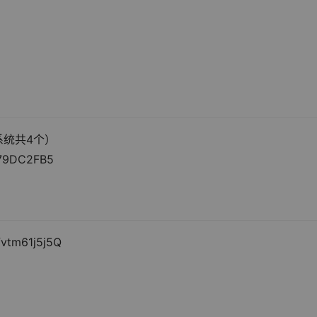
系统共4个）
79DC2FB5
fvtm61j5j5Q