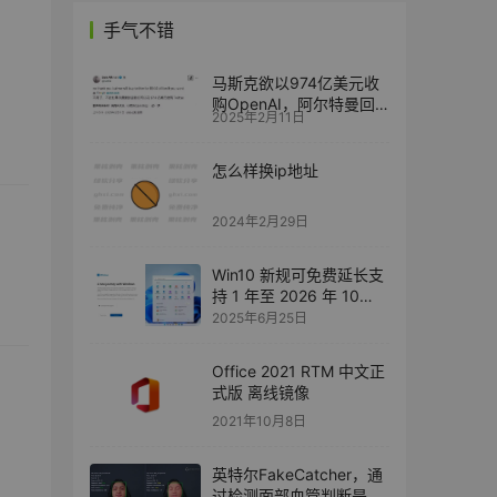
手气不错
马斯克欲以974亿美元收
购OpenAI，阿尔特曼回
2025年2月11日
应“不卖”并反提收购推特
怎么样换ip地址
2024年2月29日
Win10 新规可免费延长支
持 1 年至 2026 年 10
月：同步微软账号设置
2025年6月25日
Office 2021 RTM 中文正
式版 离线镜像
2021年10月8日
英特尔FakeCatcher，通
过检测面部血管判断是否