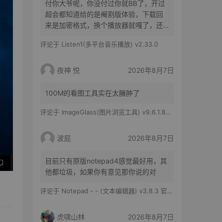
付你大爷呢，你没付过你就BB了，开过
超会都知道给的是阉割版体验，下载回
来是加密格式，换个播放器就嘎了，还
得花时间去转换
评论于
Listen1(多平台音乐播放) v2.33.0
夜神 悦
2026年8月7日
100M的看图工具实在太臃肿了
评论于
ImageGlass(图片浏览工具) v9.6.1.807 官方便携版
波屁
2026年8月7日
目前只有原版notepad4感觉最好用，其
他都垃圾，如果你有意见那你说的对
评论于
Notepad - - (文本编辑器) v3.8.3 官方版
虎啸山林
2026年8月7日