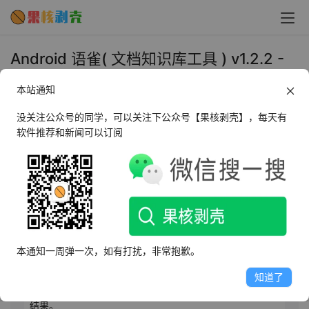
Android 语雀( 文档知识库工具 ) v1.2.2 -
果核剥壳
本站通知
2025年4月27日 上午9:17
•
办公开发
没关注公众号的同学，可以关注下公众号【果核剥壳】，每天有
软件推荐和新闻可以订阅
AI摘要
此内容由AI根据文章内容自动生成，并已由人工审核
语雀是一款个人数字花园构建工具，可记录想法、灵感和
事项，支持多端同步，高效创作。其自研编辑器提供舒适
本通知一周弹一次，如有打扰，非常抱歉。
编辑体验，知识库功能可归纳整理知识，形成结构化体
系。背靠支付宝，数据安全有保障。构建你的数字花园，
知道了
从语雀开始，随时记录，分享互动，让每一次思考都开花
结果。