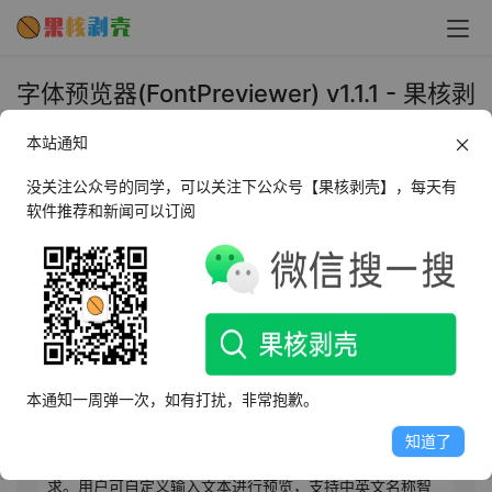
字体预览器(FontPreviewer) v1.1.1 - 果核剥
壳
本站通知
2025年11月18日 下午5:58
•
系统工具
没关注公众号的同学，可以关注下公众号【果核剥壳】，每天有
软件推荐和新闻可以订阅
AI摘要
此内容由AI根据文章内容自动生成，并已由人工审核
该字体预览器软件界面简洁，操作便捷，适用于设计师、
文案工作者、办公人员及字体爱好者。支持一键浏览系统
本通知一周弹一次，如有打扰，非常抱歉。
全部字体，轻松加载外部字体，实现所见即所得的实时预
览效果。内置高效搜索功能，可快速定位所需字体，配合
知道了
详细信息展示（如字重、字符集、版本等），满足专业需
求。用户可自定义输入文本进行预览，支持中英文名称智