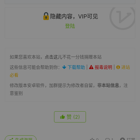
隐藏内容，VIP可见
登陆
如果您喜欢本站，
点击这儿
不花一分钱捐赠本站
这些信息可能会帮助到你：
下载帮助
|
报毒说明
|
进站
必看
修改版本安卓软件，加群提示为修改者自留，
非本站信息
，注
意鉴别
赞
(2)
生成海报
0
1
打赏