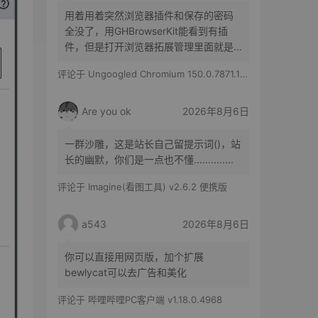
用着用着突然浏览器插件和保存的密码
全没了，用GHBrowserKit能看到有插
件，但是打开浏览器拓展管理里面就是
空白的，历史记录也都在
评论于
Ungoogled Chromium 150.0.7871.186-1.1 果核优化便携版
Are you ok
2026年8月6日
一群沙雕，这是站长自己留提示词()，站
长的幽默，你们是一点也不懂..............
评论于
Imagine(看图工具) v2.6.2 便携版
a543
2026年8月6日
你可以直接用网页版，加个扩展
bewlycat可以去广告和美化
评论于
哔哩哔哩PC客户端 v1.18.0.4968