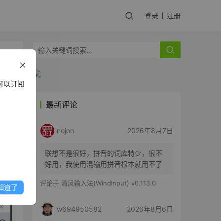
登录
注册
可以订阅
最新评论
学智
nojon
2026年8月7日
能快
联想不是很好，拼音的词库特少，很不
好用，我使用混输用拼音根本就用不了
评论于
清风输入法(WindInput) v0.113.0
知道了
w694950582
2026年8月6日