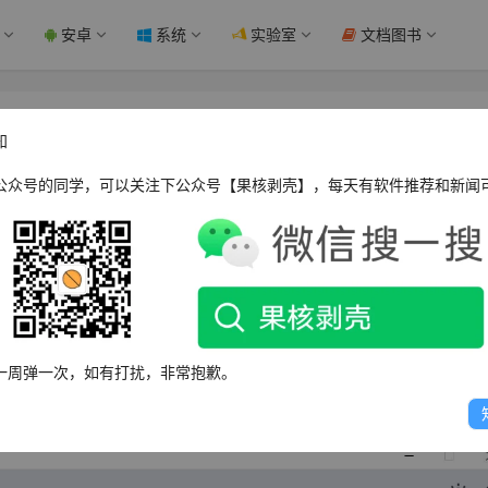
安卓
系统
实验室
文档图书
 单文件版 - 果核剥壳
知
公众号的同学，可以关注下公众号【果核剥壳】，每天有软件推荐和新闻
，开源免费，使用Python+flet构建，教材来源为国家中小
，且拥有简洁直观的用户界面，即便是不熟悉电脑操作的家长也
科的电子教材，并实现一键下载。
一周弹一次，如有打扰，非常抱歉。