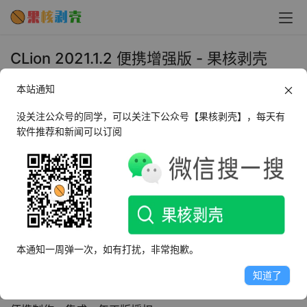
CLion 2021.1.2 便携增强版 - 果核剥壳
2021年6月25日 下午6:10
本站通知
•
编程调试
没关注公众号的同学，可以关注下公众号【果核剥壳】，每天有
软件推荐和新闻可以订阅
CLion是Jetbrains公司旗下新推出的一款专为开发
C/C++所设计的跨平台IDE，它是以IntelliJ为基础设计的，
同时还包含了许多智能功能来提高开发人员的生产力。集成
了环境调试器，习惯IDEA系列软件的同学可以很快上手。
修改说明
本通知一周弹一次，如有打扰，非常抱歉。
知道了
@果核剥壳