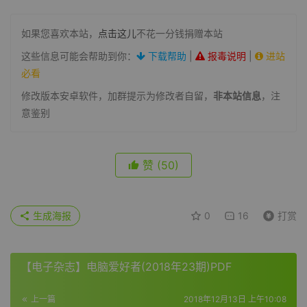
如果您喜欢本站，
点击这儿
不花一分钱捐赠本站
这些信息可能会帮助到你：
下载帮助
|
报毒说明
|
进站
必看
修改版本安卓软件，加群提示为修改者自留，
非本站信息
，注
意鉴别
赞
(50)
生成海报
0
16
打赏
【电子杂志】电脑爱好者(2018年23期)PDF
上一篇
2018年12月13日 上午10:08