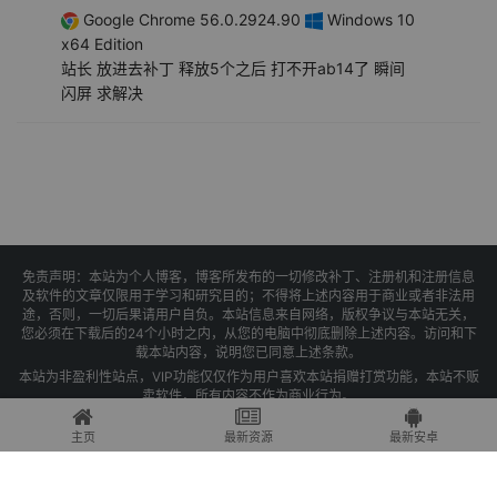
Google Chrome 56.0.2924.90
Windows 10
x64 Edition
站长 放进去补丁 释放5个之后 打不开ab14了 瞬间
闪屏 求解决
免责声明：本站为个人博客，博客所发布的一切修改补丁、注册机和注册信息
及软件的文章仅限用于学习和研究目的；不得将上述内容用于商业或者非法用
途，否则，一切后果请用户自负。本站信息来自网络，版权争议与本站无关，
您必须在下载后的24个小时之内，从您的电脑中彻底删除上述内容。访问和下
载本站内容，说明您已同意上述条款。
本站为非盈利性站点，VIP功能仅仅作为用户喜欢本站捐赠打赏功能，本站不贩
卖软件，所有内容不作为商业行为。
Copyright © 2025 果核剥壳 -
琼ICP备2021004479号-1
主页
最新资源
最新安卓