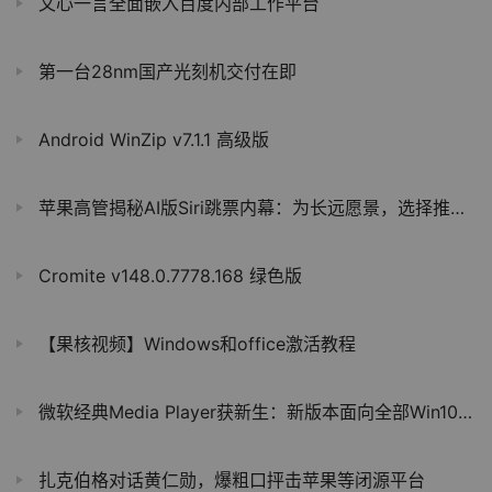
文心一言全面嵌入百度内部工作平台
第一台28nm国产光刻机交付在即
Android WinZip v7.1.1 高级版
苹果高管揭秘AI版Siri跳票内幕：为长远愿景，选择推倒重来
Cromite v148.0.7778.168 绿色版
【果核视频】Windows和office激活教程
微软经典Media Player获新生：新版本面向全部Win10用户推出
扎克伯格对话黄仁勋，爆粗口抨击苹果等闭源平台