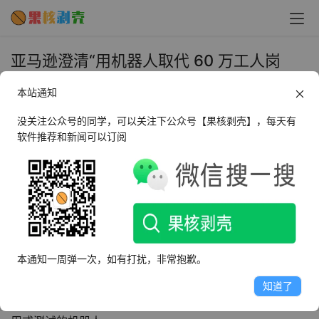
亚马逊澄清“用机器人取代 60 万工人岗
位”：只是降本增效，不和人类抢工作 - 果
本站通知
核剥壳
没关注公众号的同学，可以关注下公众号【果核剥壳】，每天有
2025年10月23日 上午11:52
•
AI相关
软件推荐和新闻可以订阅
10 月 23 日消息，当地时间周二，《纽约时报》援引亚马
逊内部文件消息称，自动化转型可以让公司在不增加员工的
情况下卖出更多产品。
本通知一周弹一次，如有打扰，非常抱歉。
随后在今天，亚马逊发布了一则关于机器人和配送技术的宣
传，整体基调显得更加乐观。公司不仅展示了可与 AI 连接
知道了
的 AR 智能眼镜、司机的 VR 培训，还展示了 10 款正在使