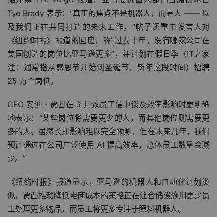
Tye Brady 表示：“真正的焦点不是机器人，而是人 —— 以
及我们正在共同打造的未来工作。”帖子还重申发言人对
《纽约时报》报道的回应，称“过去十年，没有哪家公司在
美国创造的岗位比亚马逊更多”，并计划在假日季（IT之家
注：通常指从感恩节开始到圣诞节、新年这段时间）招聘 
25 万个岗位。
CEO 安迪・贾西在 6 月致员工信中谈及效率影响时更明确
地表示：“某些岗位将需要更少的人，而其他岗位则需要更
多的人。虽然长期影响难以完全预测，但在未来几年，我们
预计通过在公司广泛使用 AI 提高效率，总体员工数量会减
少。”
《纽约时报》报道显示，亚马逊的机器人和自动化计划类
似，贾西推动降低电商成本的策略正在让仓储设施用更少员
工处理更多物品，而员工将更多专注于照料机器人。