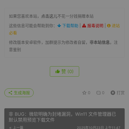
如果您喜欢本站，
点击这儿
不花一分钱捐赠本站
这些信息可能会帮助到你：
下载帮助
|
报毒说明
|
进站
必看
修改版本安卓软件，加群提示为修改者自留，
非本站信息
，注
意鉴别
赞
(0)
生成海报
0
0
打赏
非 BUG：微软明确为封堵漏洞，Win11 文件管理器已
默认禁用预览下载文件
上一篇
2025年10月23日 上午11:47