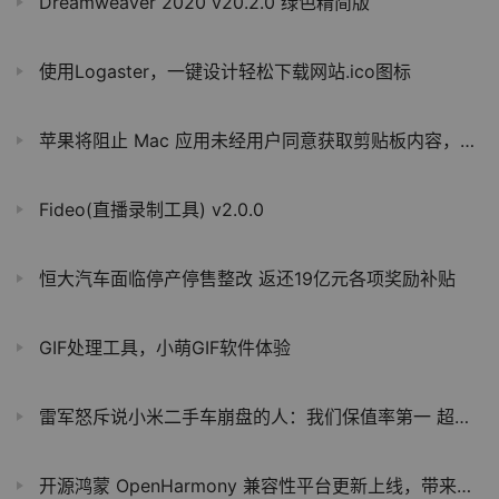
Dreamweaver 2020 v20.2.0 绿色精简版
使用Logaster，一键设计轻松下载网站.ico图标
苹果将阻止 Mac 应用未经用户同意获取剪贴板内容，与 iOS 看齐
Fideo(直播录制工具) v2.0.0
恒大汽车面临停产停售整改 返还19亿元各项奖励补贴
GIF处理工具，小萌GIF软件体验
雷军怒斥说小米二手车崩盘的人：我们保值率第一 超特斯拉保时捷
开源鸿蒙 OpenHarmony 兼容性平台更新上线，带来进度提醒、公示管理、证书下载等