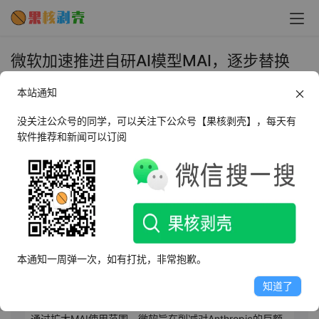
微软加速推进自研AI模型MAI，逐步替换
OpenAI与Anthropic以削减成本 - 果核剥
本站通知
壳
没关注公众号的同学，可以关注下公众号【果核剥壳】，每天有
2026年7月8日 上午10:12
•
AI相关
软件推荐和新闻可以订阅
AI摘要
此内容由AI根据文章内容自动生成，并已由人工审核
微软正加速推进自研AI模型MAI的落地应用，已在Excel、
本通知一周弹一次，如有打扰，非常抱歉。
Outlook等核心办公软件中逐步替代OpenAI和Anthropic的
外部模型，以降低运营成本。尽管当前占比有限，但此举
知道了
标志着其在减少对外部AI巨头依赖方面取得实质性进展。
通过扩大MAI使用范围，微软旨在削减对Anthropic的巨额