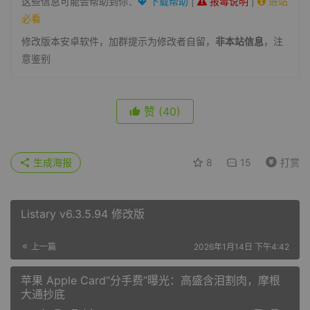
这些信息可能会帮助到你：
下载帮助
|
报毒说明
|
进站
必看
修改版本安卓软件，加群提示为修改者自留，
非本站信息
，注
意鉴别
赞
(40)
生成海报
8
15
打赏
Listary v6.3.5.94 修改版
上一篇
2026年1月14日 下午4:42
苹果 Apple Card“分手费”曝光：高盛含泪割肉，摩根
大通抄底