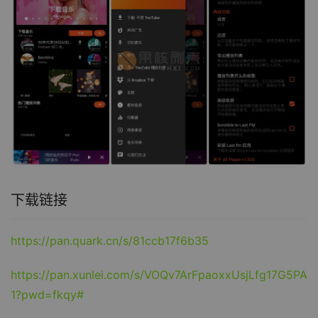
下载链接
https://pan.quark.cn/s/81ccb17f6b35
https://pan.xunlei.com/s/VOQv7ArFpaoxxUsjLfg17G5PA
1?pwd=fkqy#