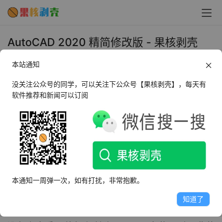
AutoCAD 2020 精简修改版 - 果核剥壳
2019年4月28日 下午10:50
本站通知
•
媒体处理
没关注公众号的同学，可以关注下公众号【果核剥壳】，每天有
软件推荐和新闻可以订阅
AutoCAD2020是美国Autodesk公司推出的一款专业的三
维制图软件，简称CAD2020，也是CAD系列的最新版本，
AutoCAD2020拥有全新的用户界面，通过交互菜单或命令
行方式即可进行各种操作，直观的多文档设计环境使非计算
机专业人员也可以快速上手.AutoCAD2020还带来了许多
令人期待的功能和改进，比如针对特定行业的工具集，改进
本通知一周弹一次，如有打扰，非常抱歉。
了桌面、Web和移动设备的工作流程。AutoCAD2020最大
的特色就是只需将鼠标悬停在图纸上就可以在图纸中显示所
知道了
有附近的测量值，并且支持在任何设备、桌面、Web或移动