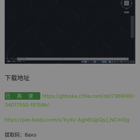
下载地址
已高速
https://ghboke.ctfile.com/dir/7369060-
34017550-f8159b/
https://pan.baidu.com/s/1ryXv-Agh6tQpQyJ_NCmlSg
提取码：8axo