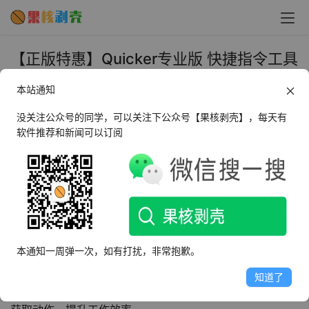
【正版特惠】Quicker专业版 快捷指令工具
箱软件 - 果核剥壳
本站通知
2025年5月26日 下午6:40
•
正版特惠
没关注公众号的同学，可以关注下公众号【果核剥壳】，每天有
软件推荐和新闻可以订阅
Quicker有多强，估计不用果核多说。其实，就算是免费版
本也够用。不过作为电脑资深玩家，专业版是必备的。
Quicker 是一款高效便捷的生产力工具，通过鼠标和键盘操
作，可快速触达常用功能并实现自动化操作。它支持创建基
础动作，为软件、快捷键、文字内容等建立捷径，并通过组
本通知一周弹一次，如有打扰，非常抱歉。
合动作实现复杂任务的自动化，如数据传递、重复操作等。
知道了
用户还可自定义面板外观、触发方式，并通过动作库分享和