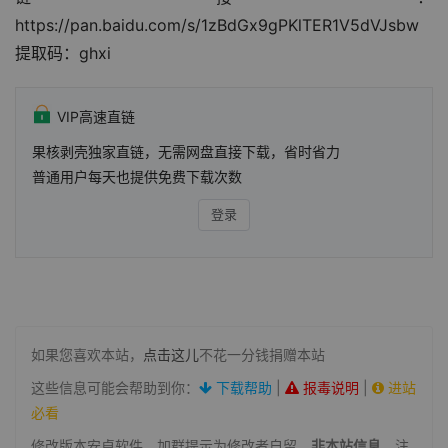
https://pan.baidu.com/s/1zBdGx9gPKlTER1V5dVJsbw
提取码：ghxi
VIP高速直链
果核剥壳独家直链，无需网盘直接下载，省时省力
普通用户每天也提供免费下载次数
登录
如果您喜欢本站，
点击这儿
不花一分钱捐赠本站
这些信息可能会帮助到你：
下载帮助
|
报毒说明
|
进站
必看
修改版本安卓软件，加群提示为修改者自留，
非本站信息
，注