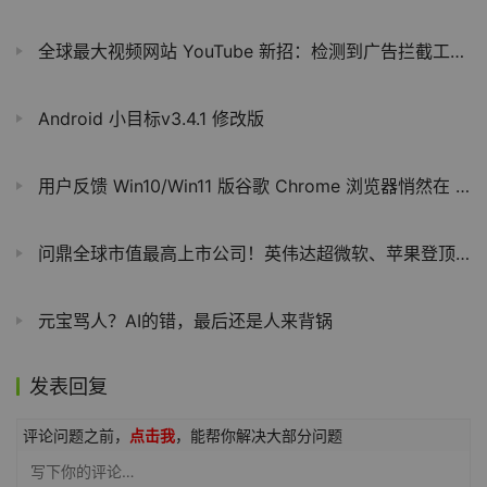
全球最大视频网站 YouTube 新招：检测到广告拦截工具，视频播放触发“龟速模式”
Android 小目标v3.4.1 修改版
用户反馈 Win10/Win11 版谷歌 Chrome 浏览器悄然在 C 盘下载约 4GB 本地 AI 模型文件
问鼎全球市值最高上市公司！英伟达超微软、苹果登顶华尔街，五年涨幅 3477.31%
元宝骂人？AI的错，最后还是人来背锅
发表回复
评论问题之前，
点击我
，能帮你解决大部分问题