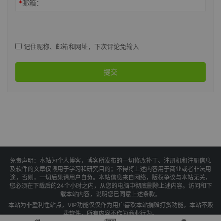
*
邮箱：
记住昵称、邮箱和网址，下次评论免输入
提交
免责声明：本站为个人博客，博客所发布的一切修改补丁、注册机和注册信息
及软件的文章仅限用于学习和研究目的；不得将上述内容用于商业或者非法用
途，否则，一切后果请用户自负。本站信息来自网络，版权争议与本站无关，
您必须在下载后的24个小时之内，从您的电脑中彻底删除上述内容。访问和下
载本站内容，说明您已同意上述条款。
本站为非盈利性站点，VIP功能仅仅作为用户喜欢本站捐赠打赏功能，本站不贩
卖软件，所有内容不作为商业行为。