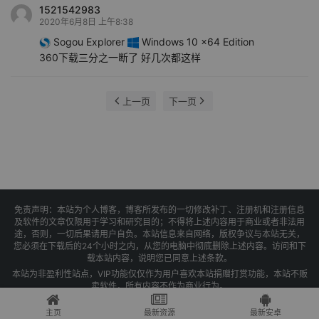
1521542983
2020年6月8日 上午8:38
Sogou Explorer
Windows 10 x64 Edition
360下载三分之一断了 好几次都这样
上一页
下一页
免责声明：本站为个人博客，博客所发布的一切修改补丁、注册机和注册信息
及软件的文章仅限用于学习和研究目的；不得将上述内容用于商业或者非法用
途，否则，一切后果请用户自负。本站信息来自网络，版权争议与本站无关，
您必须在下载后的24个小时之内，从您的电脑中彻底删除上述内容。访问和下
载本站内容，说明您已同意上述条款。
本站为非盈利性站点，VIP功能仅仅作为用户喜欢本站捐赠打赏功能，本站不贩
卖软件，所有内容不作为商业行为。
Copyright © 2025 果核剥壳 -
琼ICP备2021004479号-1
主页
最新资源
最新安卓