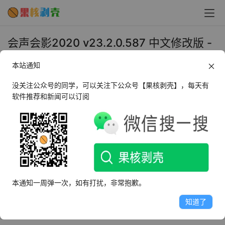
会声会影2020 v23.2.0.587 中文修改版 -
果核剥壳
本站通知
2020年6月13日 上午9:15
•
媒体处理
没关注公众号的同学，可以关注下公众号【果核剥壳】，每天有
软件推荐和新闻可以订阅
会声会影2020中文版是Corel公司推出的2020会声会影系
列的全新版本。会声会影2020中文版新增颜色分级、动态
分屏视频模板制作、小星球视频、MultiCam Capture Lite
功能及对了MyDVD、标题编辑器、自定义运动路径、3D标
题编辑器、稳定视频、面具造物主功能的增强并在原有基础
本通知一周弹一次，如有打扰，非常抱歉。
上进行改进。会声会影2020修改版不仅符合家庭或个人所
需的影片剪辑功能，让无需太多经验的你能够剪辑专业的甚
知道了
至可以挑战专业级的影片剪辑效果。