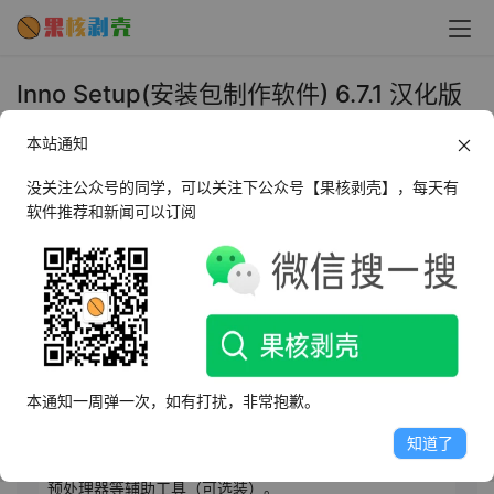
Inno Setup(安装包制作软件) 6.7.1 汉化版
- 果核剥壳
本站通知
2026年2月26日 下午2:45
•
安装卸载
没关注公众号的同学，可以关注下公众号【果核剥壳】，每天有
软件推荐和新闻可以订阅
AI摘要
此内容由AI根据文章内容自动生成，并已由人工审核
Inno Setup是款免费且功能强大的Windows安装制作软
件，以小巧、操作简便、界面精美著称，广受用户喜爱。
本通知一周弹一次，如有打扰，非常抱歉。
它支持快速制作安装包，适合一般Windows安装需求。会
Delphi代码者更易上手。市面上许多软件安装包均由其制
知道了
作。本版本含Ansi和Unicode版，增加密组件ISCrypt.dll及
预处理器等辅助工具（可选装）。