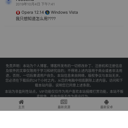
2019年10月4日 下午7:41
Opera 12.14
Windows Vista
我只想知道怎么用????
免责声明：本站为个人博客，博客所发布的一切修改补丁、注册机和注册信息
及软件的文章仅限用于学习和研究目的；不得将上述内容用于商业或者非法用
途，否则，一切后果请用户自负。本站信息来自网络，版权争议与本站无关，
您必须在下载后的24个小时之内，从您的电脑中彻底删除上述内容。访问和下
载本站内容，说明您已同意上述条款。
本站为非盈利性站点，VIP功能仅仅作为用户喜欢本站捐赠打赏功能，本站不贩
卖软件，所有内容不作为商业行为。
Copyright © 2025 果核剥壳 -
琼ICP备2021004479号-1
主页
最新资源
最新安卓