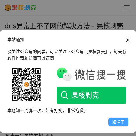
dns异常上不了网的解决方法 - 果核剥壳
2023年9月11日 上午11:36
本站通知
•
教程
没关注公众号的同学，可以关注下公众号【果核剥壳】，每天有
软件推荐和新闻可以订阅
很多网友不知道DNS异常怎么修复，DNS是域名系统的缩
写，它是一种将域名和IP地址相互映射的技术，可以让我们
通过输入网站的名称来访问互联网上的资源。但是，有时候
我们可能会遇到DNS异常的情况，导致无法正常上网或者访
问某些网站。这时候，我们需要采取一些措施来修复DNS异
常，今天就为大家分享两种dns异常上不了网的解决方法，
本通知一周弹一次，如有打扰，非常抱歉。
希望能够帮助到有需要的网友。
知道了
dns异常的修复方法
方法一：更换本地DNS