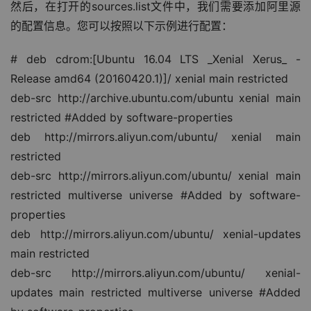
然后，在打开的sources.list文件中，我们需要添加阿里源
的配置信息。您可以按照以下示例进行配置：
# deb cdrom:[Ubuntu 16.04 LTS _Xenial Xerus_ - 
Release amd64 (20160420.1)]/ xenial main restricted
deb-src http://archive.ubuntu.com/ubuntu xenial main 
restricted #Added by software-properties
deb http://mirrors.aliyun.com/ubuntu/ xenial main 
restricted
deb-src http://mirrors.aliyun.com/ubuntu/ xenial main 
restricted multiverse universe #Added by software-
properties
deb http://mirrors.aliyun.com/ubuntu/ xenial-updates 
main restricted
deb-src http://mirrors.aliyun.com/ubuntu/ xenial-
updates main restricted multiverse universe #Added 