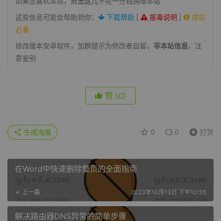
如果您喜欢本站，
点击这儿
不花一分钱捐赠本站
这些信息可能会帮助到你：
下载帮助
|
报毒说明
|
进站
必看
修改版本安卓软件，加群提示为修改者自留，
非本站信息
，注
意鉴别
赞
(0)
生成海报
0
0
打赏
在Word中快速删除整页的全面指南
上一篇
2023年10月13日 下午10:35
解决路由器DNS异常的简单步骤