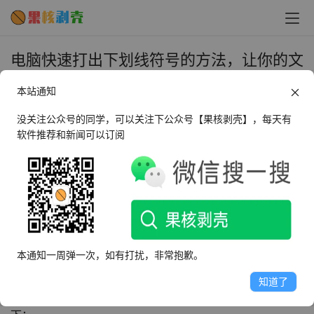
电脑快速打出下划线符号的方法，让你的文
字更出彩！ - 果核剥壳
本站通知
2023年10月13日 下午10:36
•
教程
没关注公众号的同学，可以关注下公众号【果核剥壳】，每天有
软件推荐和新闻可以订阅
在日常生活和工作中，我们经常需要在文字中添加下划线符
号，以突出重点或表示特殊含义。那么，如何在电脑上快速
打出下划线符号呢？下面将为大家分享两种常用的方法，让
你的文字更加生动有趣。
一、使用快捷键组合
本通知一周弹一次，如有打扰，非常抱歉。
在许多文本编辑软件中，如Word、WPS等，我们可以利用
知道了
快捷键组合轻松实现给文字加上下划线的功能。具体操作如