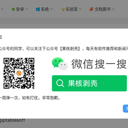
安卓
系统
实验室
文档图书
x下启动windows系统服务） - 果核剥壳
知
公众号的同学，可以关注下公众号【果核剥壳】，每天有软件推荐和新闻
关闭命令:./nginx-sstop和./nginx-squit 刷新配置文件:./nginx
onf修改后,都要进行重新加载配置文件)
一周弹一次，如有打扰，非常抱歉。
是ignore 是忽略的意思这里是忽略大小写。 杀死进程kill-9xxxx
闭防火墙serviceiptablesstop 查看防火墙的状态
ptablesoff