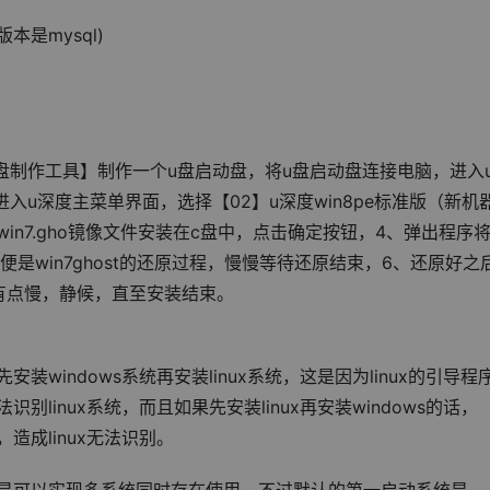
5.7版本是mysql)
盘启动盘制作工具】制作一个u盘启动盘，将u盘启动盘连接电脑，进入
入u深度主菜单界面，选择【02】u深度win8pe标准版（新机
in7.gho镜像文件安装在c盘中，点击确定按钮，4、弹出程序
是win7ghost的还原过程，慢慢等待还原结束，6、还原好之
有点慢，静候，直至安装结束。
先安装windows系统再安装linux系统，这是因为linux的引导程
法识别linux系统，而且如果先安装linux再安装windows的话，
，造成linux无法识别。