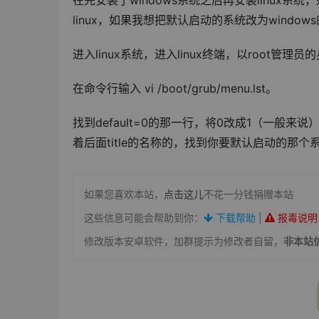
在先安装了windows系统之后再安装linux
linux，如果我想把默认启动的系统改为windo
进入linux系统，进入linux终端，以root管理
在命令行输入 vi /boot/grub/menu.lst。
找到default=0的那一行，将0改成1（一般
着后面title的名称的，找到你要默认启动的那个系
如果您喜欢本站，
点击这儿
不花一分钱捐赠本站
这些信息可能会帮助到你：
下载帮助
|
报毒说明
修改版本安卓软件，加群提示为修改者自留，
非本站