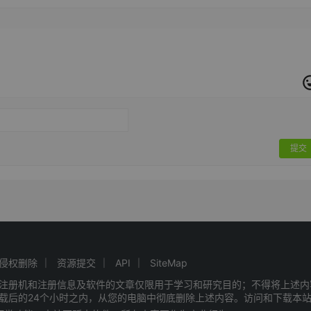
提交
侵权删除
资源提交
API
SiteMap
注册机和注册信息及软件的文章仅限用于学习和研究目的；不得将上述内
载后的24个小时之内，从您的电脑中彻底删除上述内容。访问和下载本