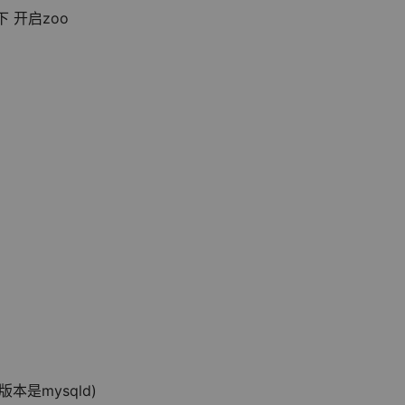
录下 开启zoo
5.0版本是mysqld)