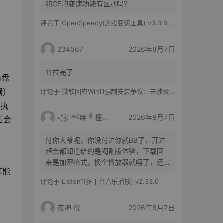
和CE的变速功能有区别吗？
评论于
OpenSpeedy(游戏变速工具) v3.3.8 绿色版
234567
2026年8月7日
11拉完了
u盘
器）
评论于
微软回应Win11强制安装争议：未涉及企业设备，承诺不用用户照片训练AI
将执
꧁༺無༒極༻꧂
2026年8月7日
后会
付你大爷呢，你没付过你就BB了，开过
超会都知道给的是阉割版体验，下载回
来是加密格式，换个播放器就嘎了，还
序能
得花时间去转换
评论于
Listen1(多平台音乐播放) v2.33.0
夜神 悦
2026年8月7日