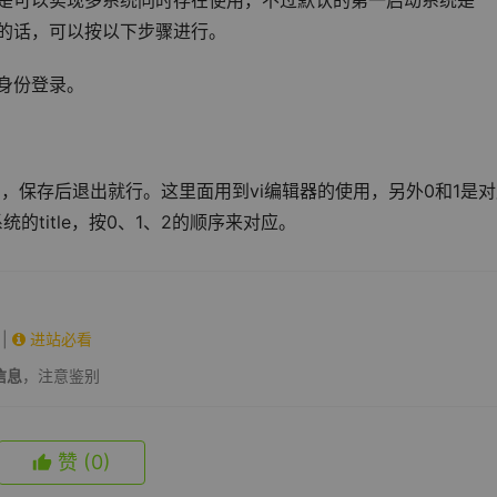
系统，是可以实现多系统同时存在使用，不过默认的第一启动系统是
ws的话，可以按以下步骤进行。
员的身份登录。
来说），保存后退出就行。这里面用到vi编辑器的使用，另外0和1是
统的title，按0、1、2的顺序来对应。
|
进站必看
信息
，注意鉴别
赞
(0)