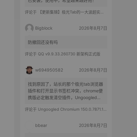
已安装，使用中，希望越来越好用！
评论于
【更新集锦】极光Tab的一大波超实用功能来啦！你最喜欢哪一个？
Bigblock
2026年8月7日
防撤回还没有吗
评论于
QQ v9.9.33.260730 新架构正式版
w694950582
2026年8月7日
找到原因了，站长的那个极光tab浏览器
插件和打开显示书签栏冲突，chrome便
携版必定触发清空插件，Ungoogled
Chromium便携版随机触发，有时候清空
评论于
Ungoogled Chromium 150.0.7871.186-1.1 果核优化便携版
所有插件，有时候只是极光tab插件消失
bbear
2026年8月7日