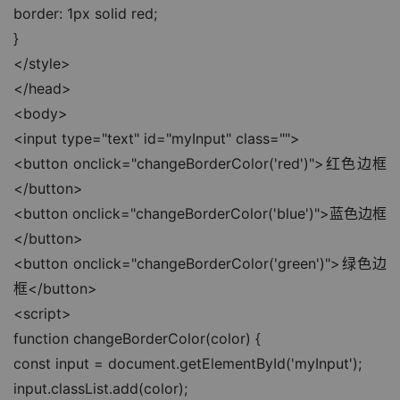
border: 1px solid red;
}
</style>
</head>
<body>
<input type="text" id="myInput" class="">
<button onclick="changeBorderColor('red')">红色边框
</button>
<button onclick="changeBorderColor('blue')">蓝色边框
</button>
<button onclick="changeBorderColor('green')">绿色边
框</button>
<script>
function changeBorderColor(color) {
const input = document.getElementById('myInput');
input.classList.add(color);