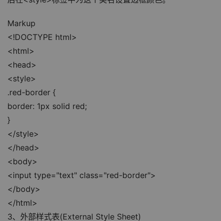
Markup
<!DOCTYPE html>
<html>
<head>
<style>
.red-border {
border: 1px solid red;
}
</style>
</head>
<body>
<input type="text" class="red-border">
</body>
</html>
3、外部样式表(External Style Sheet)