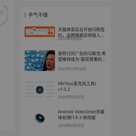
手气不错
天猫商家后台开放闪购签
约，品牌旗舰店将接入淘
2025年9月8日
宝闪购
曾称讨厌广告的马斯克:希
望推特成为“最受尊重的广
告平台”
2022年10月28日
MicYou(麦克风工具)
v1.3.2
2026年5月20日
Android Video2me(多媒
体处理)1.6.2 修改版
2019年6月23日