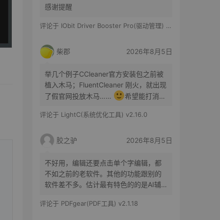
感谢提醒
评论于
IObit Driver Booster Pro(驱动管理) v13.6.0.438 便携修改版
柴郡
2026年8月5日
举几个例子CCleaner官方安装包之前被
植入木马；FluentCleaner 刚火，就出现
了假官网投放木马……
希望能打消你
的顾虑咯
评论于
LightC(系统优化工具) v2.16.0
胶之驴
2026年8月5日
不好用，编辑还要点击单个字编辑，都
不如之前的老软件。其他的功能跟别的
软件差不多。估计最有特色的的是AI辅
助了。
评论于
PDFgear(PDF工具) v2.1.18