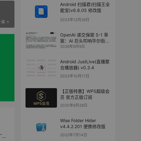
Android 扫描君(扫描王全
能宝)v6.8.05 修改版
2023年12月26日
一篇
OpenAI 递交保密 S-1 草
案：AI 巨头叩响华尔街大
2026年6月9日
门，与 Anthropic 的上市
竞速开启
Android JustLive(直播聚
合播放器) v0.3.4
2023年10月17日
【正版特惠】WPS超级会
员 官方正版订阅
2020年6月29日
Wise Folder Hider
v4.4.2.201 便携修改版
2022年7月14日
”