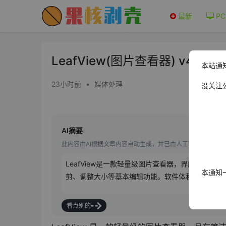
最新
PC
LeafView(图片查看器) v4.3.
本站通
23小时前
•
媒体处理
没关注
AI摘要
此内容由AI根据文章内容自动生成，并已由人工审核
LeafView是一款轻量级图片查看器，界面简洁、加
本通知
剪、调整大小等基本编辑功能。软件体积小，占用系统
看点别的