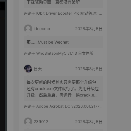
下载驱动界面一直都没有破解
评论于
IObit Driver Booster Pro(驱动管理) v13.6.0.438 便携修改版
idocomo
2026年8月5日
那……Must be Wechat
评论于
WhoShitsonMyC v1.1.3 单文件版
日天
2026年8月5日
每次更新的时候其实只需要那个升级包
还有crack.exe文件就行了。先用升级包
升级，然后重启，再运行一遍crack.exe
文件就行了。
评论于
Adobe Acrobat DC v2026.001.21779 特别版
239012
2026年8月5日