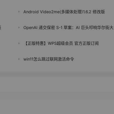
Android Video2me(多媒体处理)1.6.2 修改版
版
OpenAI 递交保密 S-1 草案：AI 巨头叩响华尔街大门，与 Anthropic 的上市竞速开启
【正版特惠】WPS超级会员 官方正版订阅
win11怎么跳过联网激活命令