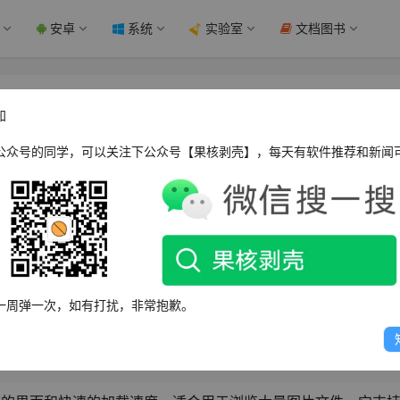
安卓
系统
实验室
文档图书
5 绿色版 - 果核剥壳
知
公众号的同学，可以关注下公众号【果核剥壳】，每天有软件推荐和新闻
WPOPT Summar
载快速，支持JPEG、PNG、BMP、GIF等多种图片格式，提供旋转、裁
一周弹一次，如有打扰，非常抱歉。
资源少，兼容Windows、Mac等平台，适合浏览大量图片文件。