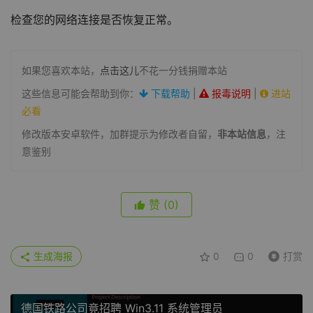
检查您的网络连接是否恢复正常。
如果您喜欢本站，
点击这儿
不花一分钱捐赠本站
这些信息可能会帮助到你：
下载帮助
|
报毒说明
|
进站
必看
修改版本安卓软件，加群提示为修改者自留，
非本站信息
，注
意鉴别
赞
(0)
生成海报
0
0
打赏
德国铁路公司竟招聘 Win3.11 系统管理员