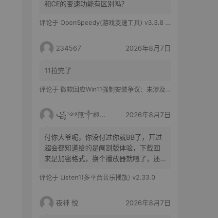
和CE的变速功能有区别吗？
评论于
OpenSpeedy(游戏变速工具) v3.3.8 绿色版
234567
2026年8月7日
11拉完了
评论于
微软回应Win11强制安装争议：未涉及企业设备，承诺不用用户照片训练AI
꧁༺無༒極༻꧂
2026年8月7日
付你大爷呢，你没付过你就BB了，开过
超会都知道给的是阉割版体验，下载回
来是加密格式，换个播放器就嘎了，还
得花时间去转换
评论于
Listen1(多平台音乐播放) v2.33.0
夜神 悦
2026年8月7日