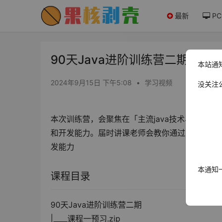
最新
PC
90天Java进阶训练营二期 - 果
本站通
2024年9月15日 下午5:08
•
学习视频
没关注
本次训练营，会聚焦在「主流java技术与热门开
和开发能力。届时讲课老师会教你通过思维导图来
发能力
本通知
课程目录
90天Java进阶训练营二期
|____课程一预习.zip