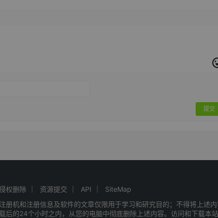
提交
侵权删除
资源提交
API
SiteMap
注册机和注册信息及软件的文章仅限用于学习和研究目的；不得将上述内
载后的24个小时之内，从您的电脑中彻底删除上述内容。访问和下载本