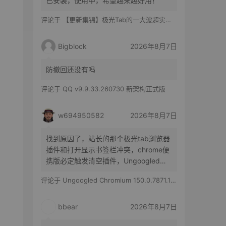
已安装，使用中，希望越来越好用！
评论于
【更新集锦】极光Tab的一大波超实用功能来啦！你最喜欢哪一个？
Bigblock
2026年8月7日
防撤回还没有吗
评论于
QQ v9.9.33.260730 新架构正式版
w694950582
2026年8月7日
找到原因了，站长的那个极光tab浏览器
插件和打开显示书签栏冲突，chrome便
携版必定触发清空插件，Ungoogled
Chromium便携版随机触发，有时候清空
评论于
Ungoogled Chromium 150.0.7871.186-1.1 果核优化便携版
所有插件，有时候只是极光tab插件消失
bbear
2026年8月7日