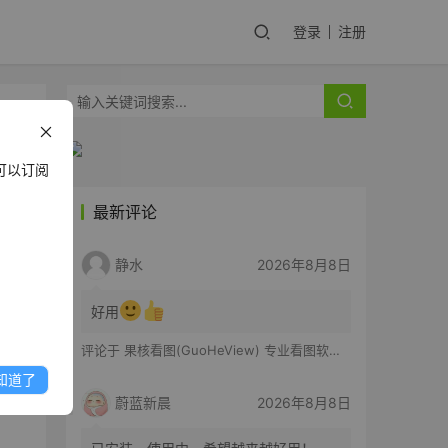
登录
注册
可以订阅
最新评论
能力
静水
2026年8月8日
和开
好用
评论于
果核看图(GuoHeView) 专业看图软件 v3.2.0.91
知道了
蔚蓝新晨
2026年8月8日