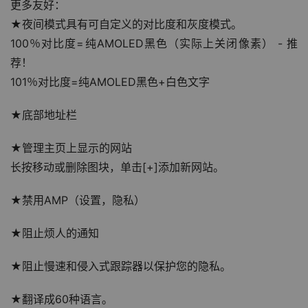
更多友好：
★夜间模式具有可自定义的对比度和灰度模式。
100％对比度=纯AMOLED黑色（实际上关闭像素） - 推
荐！
101％对比度=纯AMOLED黑色+白色文字
★底部地址栏
★管理主页上显示的网站
长按移动或删除图块，单击[+]添加新网站。
★禁用AMP（设置，隐私）
★阻止烦人的通知
★阻止慢速和侵入式跟踪器以保护您的隐私。
★翻译成60种语言。