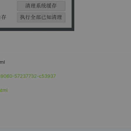
tml
369060-57237732-c53937
html