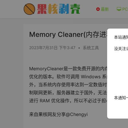
最新
PC
Memory Cleaner(内存进程清理
本站通
2023年7月31日 下午3:47
•
系统工具
没关注
MemoryCleaner是一款免费开源的内存清理
优化的版本。软件可调用 Windows 系统内置
外，当系统内存使用率达到一定数值时可自动执
制联网更新，服务器建立于国外，无法使用。由于 Mem
本通知
进行 RAM 优化操作，所以不必过于担心此优
来自果核网友分享@Chengyi