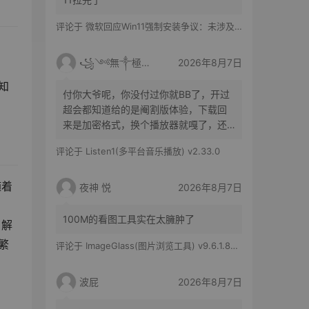
评论于
微软回应Win11强制安装争议：未涉及企业设备，承诺不用用户照片训练AI
꧁༺無༒極༻꧂
2026年8月7日
知
付你大爷呢，你没付过你就BB了，开过
超会都知道给的是阉割版体验，下载回
来是加密格式，换个播放器就嘎了，还
得花时间去转换
评论于
Listen1(多平台音乐播放) v2.33.0
随着
夜神 悦
2026年8月7日
100M的看图工具实在太臃肿了
了解
繁
评论于
ImageGlass(图片浏览工具) v9.6.1.807 官方便携版
波屁
2026年8月7日