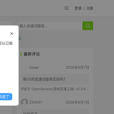
登录
注册
可以订阅
最新评论
重制
bbear
2026年8月7日
另
需强
和CE的变速功能有区别吗？
能来
评论于
OpenSpeedy(游戏变速工具) v3.3.8 绿色版
知道了
234567
2026年8月7日
11拉完了