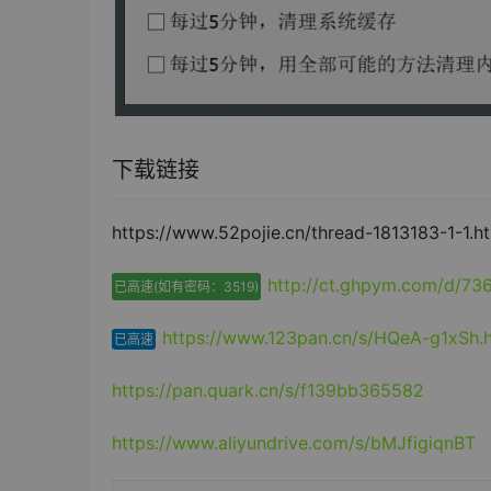
下载链接
https://www.52pojie.cn/thread-1813183-1-1.h
http://ct.ghpym.com/d/7
已高速(如有密码：3519)
https://www.123pan.cn/s/HQeA-g1xSh.
已高速
https://pan.quark.cn/s/f139bb365582
https://www.aliyundrive.com/s/bMJfigiqnBT