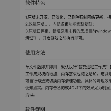
软件特色
1.原版未开源，已汉化，已删除强制网络更新，相比
2.改进原版UI，内部逻辑功能完整复刻；
3.原版已停更，新增原版未有的集成目前wind
清理”），开启游戏之前执行即可。
使用方法
单文件版即开即用，默认执行“裁剪进程工作集”
工作集规模的增加，内存需求也随之增加。缩减进程的
可自行勾选或切换内存清理功能，具体的清理效果
便知虚实。内存告急的或4G以下的效果尤为明显，
清理。
软件截图