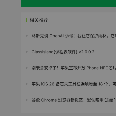
相关推荐
马斯克谈 OpenAI 诉讼：我让它保护雨林，它却变成了伐
ClassIsland(课程表软件) v2.0.0.2
别羡慕安卓了！苹果宣布开放iPhone NFC芯片：支持车钥匙、
苹果 iOS 26 备忘录工具栏选项增至 18 个，可根据情境自
谷歌 Chrome 浏览器新提案：默认禁用“冻结时清除内存”，多开标签页切换