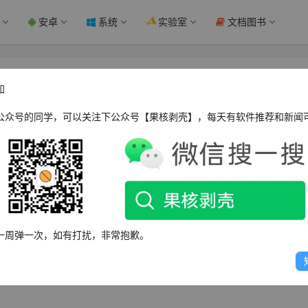
安卓
系统
实验室
文档图书
工具) v22.10.1 单文件版 - 果核剥壳
知
公众号的同学，可以关注下公众号【果核剥壳】，每天有软件推荐和新闻
工具，功能强大，使用体验优于MemReduct。此为基于原版闭源而
的功能和能力来智能地释放无用内存空间,而不会影响到 PC 性能。
行对应的优化处理。原版致命的缺点则是无汉化甚至每次启动都
ory Cleaner 完全是调用了Windows 自身的内存优化功
一周弹一次，如有打扰，非常抱歉。
化操作导致性能下降或内存出错。