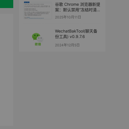
谷歌 Chrome 浏览器新提
案：默认禁用“冻结时清除
内存”，多开标签页切换加
2025年10月11日
载更顺畅
WechatBakTool(聊天备
份工具) v0.9.7.6
2024年12月5日