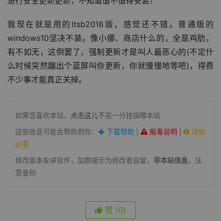
进行安全更新更新，不知道值不值得安装？
我现在就是用的ltsb2016版，感觉还不错。普通版的
windows10坚决不装。像小娜、商店什么的，全是鸡肋，
有不如无，这倒罢了，强制更新才是叫人最恶心的(不定什
么时候突然蹦出个蓝屏叫你更新，你就慢慢地等吧)，得费
不少事才能真正关掉。
如果您喜欢本站，
点击这儿
不花一分钱捐赠本站
这些信息可能会帮助到你：
下载帮助
|
报毒说明
|
进站
必看
修改版本安卓软件，加群提示为修改者自留，
非本站信息
，注
意鉴别
赞
(0)