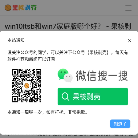
win10ltsb和win7家庭版哪个好？ - 果核剥
壳
本站通知
2023年11月23日 上午10:46
•
教程
没关注公众号的同学，可以关注下公众号【果核剥壳】，每天有
软件推荐和新闻可以订阅
win10ltsb和win7家庭版哪个好？
1, Win10 LTSB是Windows 10的一个版本，具有长期支持和
稳定性，在企业环境中表现出色。
2, Win7家庭版虽然也是常见的操作系统，但其支持已经逐
本通知一周弹一次，如有打扰，非常抱歉。
渐减少，未来可能会缺乏安全更新和最新功能。
知道了
3, Win10 LTSB提供了更好的兼容性和性能优化，适用于更