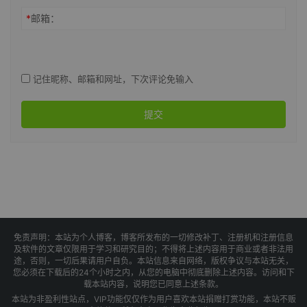
*
邮箱：
记住昵称、邮箱和网址，下次评论免输入
提交
免责声明：本站为个人博客，博客所发布的一切修改补丁、注册机和注册信息
及软件的文章仅限用于学习和研究目的；不得将上述内容用于商业或者非法用
途，否则，一切后果请用户自负。本站信息来自网络，版权争议与本站无关，
您必须在下载后的24个小时之内，从您的电脑中彻底删除上述内容。访问和下
载本站内容，说明您已同意上述条款。
本站为非盈利性站点，VIP功能仅仅作为用户喜欢本站捐赠打赏功能，本站不贩