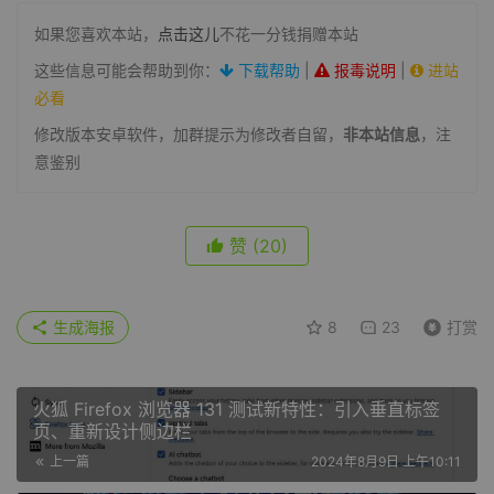
如果您喜欢本站，
点击这儿
不花一分钱捐赠本站
这些信息可能会帮助到你：
下载帮助
|
报毒说明
|
进站
必看
修改版本安卓软件，加群提示为修改者自留，
非本站信息
，注
意鉴别
赞
(20)
生成海报
8
23
打赏
火狐 Firefox 浏览器 131 测试新特性：引入垂直标签
页、重新设计侧边栏
上一篇
2024年8月9日 上午10:11