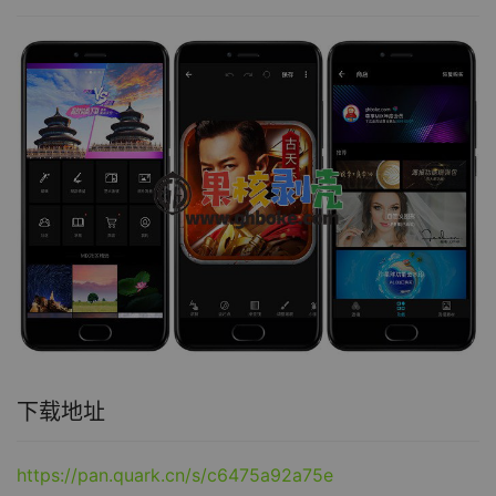
下载地址
https://pan.quark.cn/s/c6475a92a75e