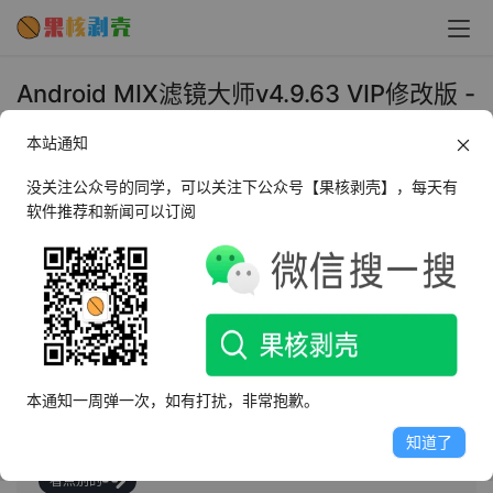
Android MIX滤镜大师v4.9.63 VIP修改版 -
果核剥壳
本站通知
2024年8月9日 上午11:07
•
照相摄像
没关注公众号的同学，可以关注下公众号【果核剥壳】，每天有
软件推荐和新闻可以订阅
AI摘要
此内容由AI根据文章内容自动生成，并已由人工审核
MIX滤镜大师由Camera360出品，提供130+免费滤镜及高
级编辑工具，支持自定义滤镜与分享至社区。内置海报模
本通知一周弹一次，如有打扰，非常抱歉。
板与纹理增强，学苑助进阶。破解版含会员功能，下载链
接提供。
知道了
看点别的