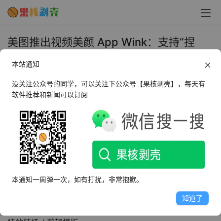
美图推出视频美颜 App Wink：支持“捏
脸”、“逆转素颜”、“实况美颜”等功能 - 果
本站通知
核剥壳
没关注公众号的同学，可以关注下公众号【果核剥壳】，每天有
2022年3月23日 下午4:24
•
圈内新闻
软件推荐和新闻可以订阅
3 月 22 日消息，据美图秀秀官方消息，视频美颜 App 
Wink 现已上线 iOS /Android 平台，支持“捏脸”、“逆转素
颜”、“实况美颜”等功能。
本通知一周弹一次，如有打扰，非常抱歉。
据介绍，这款 App 采用了美图秀秀的美颜技术，支持高清
视频人像精修；支持 Live 实况美颜、多人像美颜；支持一
知道了
键变身冷白皮，一键拥有超模身材；自带视频剪辑 / 滤镜 / 