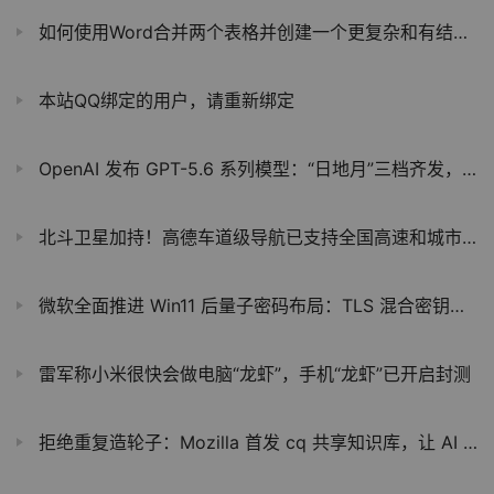
如何使用Word合并两个表格并创建一个更复杂和有结构的表格
本站QQ绑定的用户，请重新绑定
OpenAI 发布 GPT-5.6 系列模型：“日地月”三档齐发，最强 Sol 模型刷新编程跑分
北斗卫星加持！高德车道级导航已支持全国高速和城市快速路
微软全面推进 Win11 后量子密码布局：TLS 混合密钥开启预览，ADCS 正式签发 ML-DSA 证书
雷军称小米很快会做电脑“龙虾”，手机“龙虾”已开启封测
拒绝重复造轮子：Mozilla 首发 cq 共享知识库，让 AI 编程学会“抄作业”