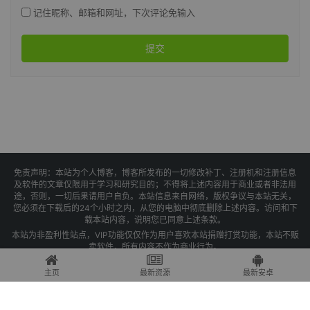
记住昵称、邮箱和网址，下次评论免输入
提交
免责声明：本站为个人博客，博客所发布的一切修改补丁、注册机和注册信息
及软件的文章仅限用于学习和研究目的；不得将上述内容用于商业或者非法用
途，否则，一切后果请用户自负。本站信息来自网络，版权争议与本站无关，
您必须在下载后的24个小时之内，从您的电脑中彻底删除上述内容。访问和下
载本站内容，说明您已同意上述条款。
本站为非盈利性站点，VIP功能仅仅作为用户喜欢本站捐赠打赏功能，本站不贩
卖软件，所有内容不作为商业行为。
Copyright © 2025 果核剥壳 -
琼ICP备2021004479号-1
主页
最新资源
最新安卓