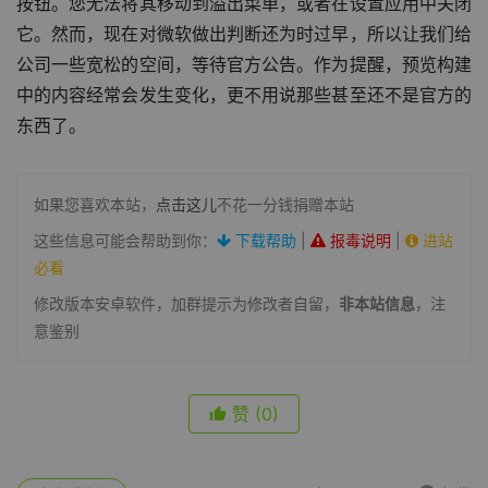
按钮。您无法将其移动到溢出菜单，或者在设置应用中关闭
它。然而，现在对微软做出判断还为时过早，所以让我们给
公司一些宽松的空间，等待官方公告。作为提醒，预览构建
中的内容经常会发生变化，更不用说那些甚至还不是官方的
东西了。
如果您喜欢本站，
点击这儿
不花一分钱捐赠本站
这些信息可能会帮助到你：
下载帮助
|
报毒说明
|
进站
必看
修改版本安卓软件，加群提示为修改者自留，
非本站信息
，注
意鉴别
赞
(0)