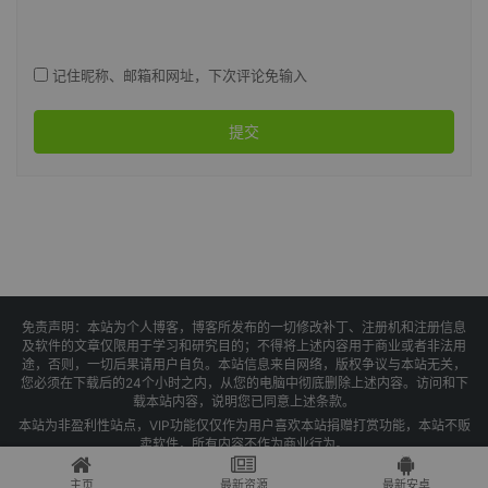
记住昵称、邮箱和网址，下次评论免输入
提交
免责声明：本站为个人博客，博客所发布的一切修改补丁、注册机和注册信息
及软件的文章仅限用于学习和研究目的；不得将上述内容用于商业或者非法用
途，否则，一切后果请用户自负。本站信息来自网络，版权争议与本站无关，
您必须在下载后的24个小时之内，从您的电脑中彻底删除上述内容。访问和下
载本站内容，说明您已同意上述条款。
本站为非盈利性站点，VIP功能仅仅作为用户喜欢本站捐赠打赏功能，本站不贩
卖软件，所有内容不作为商业行为。
Copyright © 2025 果核剥壳 -
琼ICP备2021004479号-1
主页
最新资源
最新安卓