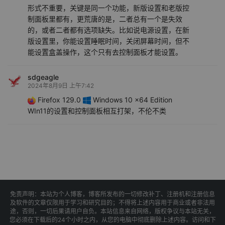
形式不重要，关键是同一个功能，新版设置和老版控
制面板里都有，更荒唐的是，二者总有一个是失效
的，或者二者都有选项缺失。比如说电源设置，在新
版设置里，你能设置睡眠时间，关闭屏幕时间，但不
能设置盒盖操作，这个只有去控制面板才能设置。
sdgeagle
2024年8月9日 上午7:42
Firefox 129.0
Windows 10 x64 Edition
WIn11的设置和控制面板相互打架，不伦不类
免责声明：本站为个人博客，博客所发布的一切修改补丁、注册机和注册信息
及软件的文章仅限用于学习和研究目的；不得将上述内容用于商业或者非法用
途，否则，一切后果请用户自负。本站信息来自网络，版权争议与本站无关，
您必须在下载后的24个小时之内，从您的电脑中彻底删除上述内容。访问和下