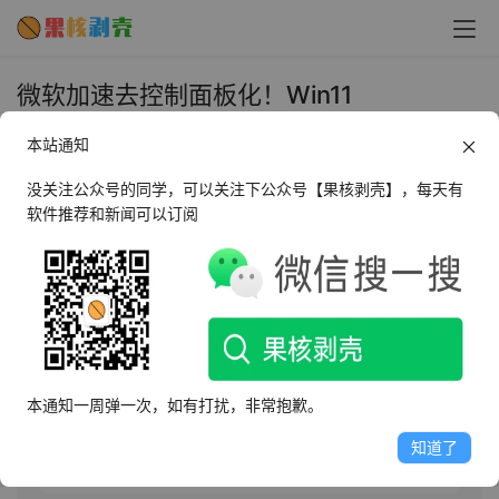
微软加速去控制面板化！Win11
KB5040557更新将更多功能移至设置 - 果
本站通知
核剥壳
没关注公众号的同学，可以关注下公众号【果核剥壳】，每天有
2024年8月7日 下午3:53
•
圈内新闻
软件推荐和新闻可以订阅
AI摘要
此内容由AI根据文章内容自动生成，并已由人工审核
微软推送Windows 11 KB5040557更新，将更多控制面板
本通知一周弹一次，如有打扰，非常抱歉。
功能集成到“设置”中，包括改进鼠标设置和节能建议。同
时，更新提升了Voice Access体验。但存在Windows 
知道了
Sandbox启动失败等已知问题。