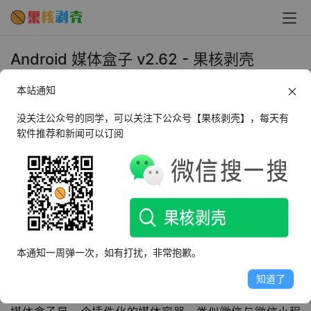
Android 媒体盒子 v2.62 - 果核剥壳
2024年8月8日 上午9:34
本站通知
•
媒体播放
没关注公众号的同学，可以关注下公众号【果核剥壳】，每天有
软件推荐和新闻可以订阅
AI摘要
此内容由AI根据文章内容自动生成，并已由人工审核
媒体盒子是插件化媒体容器，专注数据，编写简单且性能
优越。支持视频、漫画等媒体浏览，提供数据渲染、收藏/
历史记录、自动检查更新、视频播放等功能，还有私有存
储和云端备份。
本通知一周弹一次，如有打扰，非常抱歉。
知道了
看点别的