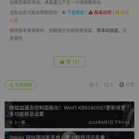
如果您喜欢本站，
点击这儿
不花一分钱捐赠本站
这些信息可能会帮助到你：
下载帮助
|
报毒说明
|
进站
必看
修改版本安卓软件，加群提示为修改者自留，
非本站信息
，注
意鉴别
赞
(2)
生成海报
2
2
打赏
微软加速去控制面板化！Win11 KB5040557更新将更
多功能移至设置
上一篇
2024年8月7日 下午3:53
Steam 疑似测试新系统，整治游戏评论乱象