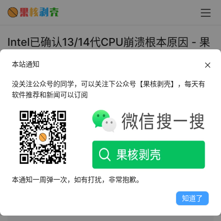
Intel已确认13/14代CPU崩溃根本原因 - 果
核剥壳
本站通知
2024年9月26日 上午11:49
•
圈内新闻
没关注公众号的同学，可以关注下公众号【果核剥壳】，每天有
软件推荐和新闻可以订阅
AI摘要
此内容由AI根据文章内容自动生成，并已由人工审核
Intel发现13代和14代酷睿处理器不稳定源于Vmin Shift问
题，已推出0x12B微代码修复。该问题由时钟树电路老化
本通知一周弹一次，如有打扰，非常抱歉。
引起，Intel识别了四种触发场景并分别解决。0x12B将整
合之前更新，解决空载或轻负载下的高电压请求问题。
知道了
BIOS更新需数周，更新后性能无显著变化。