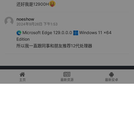
还好我是12900H
noeshow
2024年9月26日 下午1:53
Microsoft Edge 129.0.0.0
Windows 11 x64
Edition
所以我一直跟同事和朋友推荐12代处理器
免责声明：本站为个人博客，博客所发布的一切修改补丁、注册机和注册信息
及软件的文章仅限用于学习和研究目的；不得将上述内容用于商业或者非法用
主页
最新资源
最新安卓
途，否则，一切后果请用户自负。本站信息来自网络，版权争议与本站无关，
您必须在下载后的24个小时之内，从您的电脑中彻底删除上述内容。访问和下
载本站内容，说明您已同意上述条款。
本站为非盈利性站点，VIP功能仅仅作为用户喜欢本站捐赠打赏功能，本站不贩
卖软件，所有内容不作为商业行为。
Copyright © 2025 果核剥壳 -
琼ICP备2021004479号-1