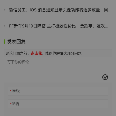
微信员工：iOS 消息通知显示头像功能将逐步放量，网传“攻略”纯属巧合
FF新车9月19日降临 主打极致性价比！贾跃亭：这次做行业引领者、中美汽车桥梁
发表回复
评论问题之前，
点击我
，能帮你解决大部分问题
*
昵称：
*
邮箱：