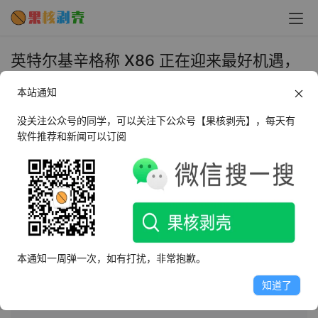
英特尔基辛格称 X86 正在迎来最好机遇，
史无前例携手AMD - 果核剥壳
本站通知
2024年10月16日 上午10:00
•
圈内新闻
没关注公众号的同学，可以关注下公众号【果核剥壳】，每天有
软件推荐和新闻可以订阅
AI摘要
此内容由AI根据文章内容自动生成，并已由人工审核
联想Tech World大会上，英特尔与AMD CEO宣布携手合作
振兴x86架构，强调x86时代未结束且正迎来重要创新期。
本通知一周弹一次，如有打扰，非常抱歉。
双方组建x86生态系统咨询小组，旨在推动计算技术发展，
简化软件开发，确保互操作性和接口一致性。联想等领导
知道了
企业加入，共同塑造x86未来。