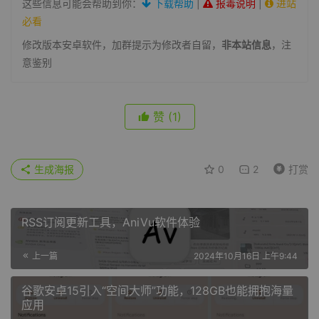
这些信息可能会帮助到你：
下载帮助
|
报毒说明
|
进站
必看
修改版本安卓软件，加群提示为修改者自留，
非本站信息
，注
意鉴别
赞
(1)
生成海报
0
2
打赏
RSS订阅更新工具，AniVu软件体验
上一篇
2024年10月16日 上午9:44
谷歌安卓15引入“空间大师”功能，128GB也能拥抱海量
应用