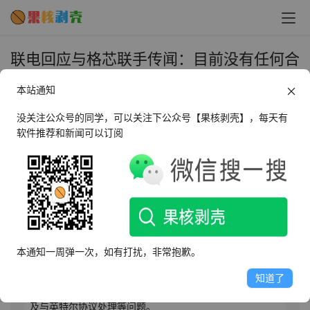
联电回应与格芯联手传闻：目前没有任何合
并案进行 - 果核剥壳
本站通知
2025年4月1日 上午9:56
•
圈内新闻
没关注公众号的同学，可以关注下公众号【果核剥壳】，每天有
软件推荐和新闻可以订阅
AI摘要
此内容由AI根据文章内容自动生成，并已由人工审核
联华电子（联电）对与格芯合并的传言不予回应。据报
道，格芯一直在与联电探讨合并，旨在创建经济规模更大
本通知一周弹一次，如有打扰，非常抱歉。
的晶圆代工企业，保障美国成熟制程芯片供应。若合并，
两家企业将成为仅次于台积电的第二大晶圆代工业者，在
知道了
纯成熟制程企业中稳居第一。然而，合并面临反垄断审查
及与英特尔协议处理等问题。