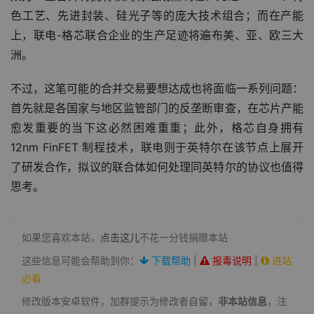
色工艺、先进封装、硅光子等的庞大技术组合；而在产能
上，联电-格芯联合企业的生产足迹将遍布美、亚、欧三大
洲。
不过，这笔可能的合并交易要想达成也将面临一系列问题：
首先就是各国家与地区监管部门的反垄断审查，在芯片产能
愈发重要的当下这必然困难重重；此外，格芯自身拥有 
12nm FinFET 制程技术，联电则于英特尔在该节点上展开
了研发合作，拟议的联合体如何处理同英特尔的协议也值得
思考。
如果您喜欢本站，
点击这儿
不花一分钱捐赠本站
这些信息可能会帮助到你：
下载帮助
|
报毒说明
|
进站
必看
修改版本安卓软件，加群提示为修改者自留，
非本站信息
，注