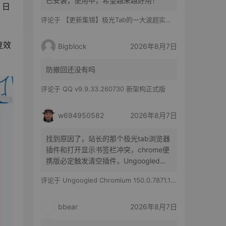
已安装，使用中，希望越来越好用！
日 
评论于
【更新集锦】极光Tab的一大波超实用功能来啦！你最喜欢哪一个？
复效
Bigblock
2026年8月7日
防撤回还没有吗
评论于
QQ v9.9.33.260730 新架构正式版
w694950582
2026年8月7日
找到原因了，站长的那个极光tab浏览器
插件和打开显示书签栏冲突，chrome便
携版必定触发清空插件，Ungoogled
Chromium便携版随机触发，有时候清空
评论于
Ungoogled Chromium 150.0.7871.186-1.1 果核优化便携版
所有插件，有时候只是极光tab插件消失
bbear
2026年8月7日