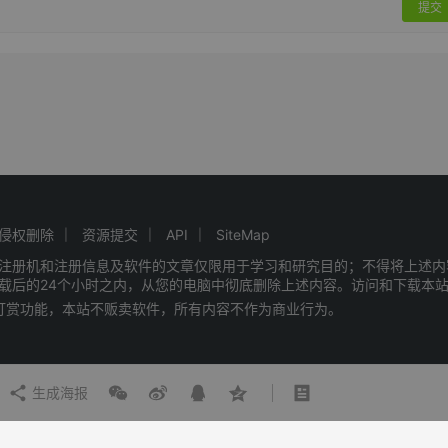
提交
侵权删除
资源提交
API
SiteMap
注册机和注册信息及软件的文章仅限用于学习和研究目的；不得将上述内
载后的24个小时之内，从您的电脑中彻底删除上述内容。访问和下载本
赠打赏功能，本站不贩卖软件，所有内容不作为商业行为。
生成海报