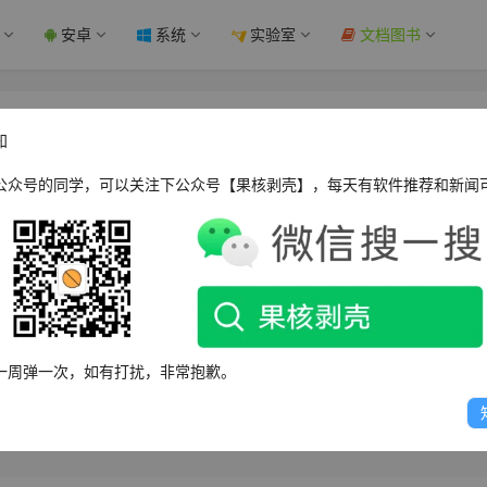
安卓
系统
实验室
文档图书
目前已全部恢复，影响超 8 小时 - 果核剥壳
知
公众号的同学，可以关注下公众号【果核剥壳】，每天有软件推荐和新闻
WPOPT Summar
服务中断，受影响服务包括Git系统、API请求、Pull请求和Issues跟踪
一周弹一次，如有打扰，非常抱歉。
上9:23左右才有较大进展。通过增设服务器容量、调整限流措施等应对，相
b正调查、分析具体原因，将稍后公布调查报告。