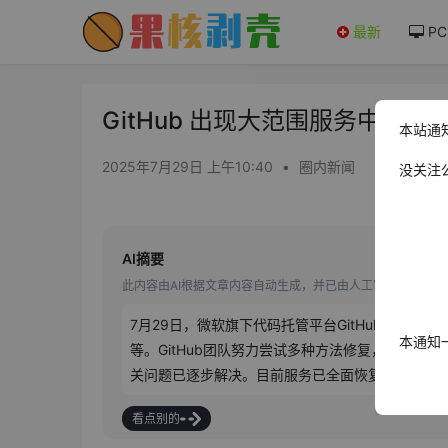
最新
PC
GitHub 出现大范围服务中断：
本站通
2025年7月29日 上午10:40
•
圈内新闻
没关注
AI摘要
此内容由AI根据文章内容自动生成，并已由人工审核
7月29日，微软旗下代码托管平台GitHub遭遇超8小时
本通知
等。GitHub团队努力尝试多种方法修复，直至早
关问题已逐步解决。目前服务已全面恢复，GitHu
看点别的