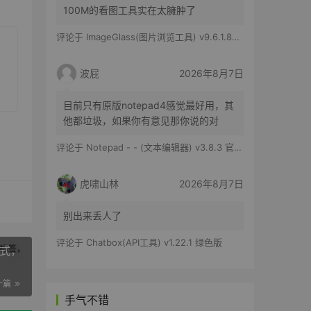
100M的看图工具实在太臃肿了
评论于
ImageGlass(图片浏览工具) v9.6.1.807 官方便携版
波屁
2026年8月7日
目前只有原版notepad4感觉最好用，其
他都垃圾，如果你有意见那你说的对
评论于
Notepad - - (文本编辑器) v3.8.3 官方版
虎啸山林
2026年8月7日
别出来丢人了
评论于
Chatbox(API工具) v1.22.1 绿色版
模式，
一篇
手气不错