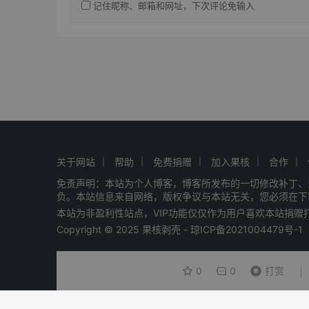
记住昵称、邮箱和网址，下次评论免输入
关于网站
帮助
免费捐赠
加入果核
合作
免责声明：本站为个人博客，博客所发布的一切修改补丁、
负。本站信息来自网络，版权争议与本站无关，您必须在下
本站为非盈利性站点，VIP功能仅仅作为用户喜欢本站捐
Copyright © 2025 果核剥壳 -
琼ICP备2021004479号-1
0
0
打赏