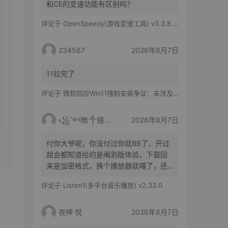
和CE的变速功能有区别吗？
评论于
OpenSpeedy(游戏变速工具) v3.3.8 绿色版
234567
2026年8月7日
11拉完了
评论于
微软回应Win11强制安装争议：未涉及企业设备，承诺不用用户照片训练AI
꧁༺無༒極༻꧂
2026年8月7日
付你大爷呢，你没付过你就BB了，开过
超会都知道给的是阉割版体验，下载回
来是加密格式，换个播放器就嘎了，还
得花时间去转换
、
评论于
Listen1(多平台音乐播放) v2.33.0
夜神 悦
2026年8月7日