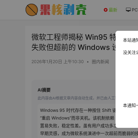
最新
PC
微软工程师揭秘 Win95 特殊机制
本站通
失败但超前的 Windows 设计 -
没关注
2026年1月20日 上午10:30
•
圈内新闻
AI摘要
此内容由AI根据文章内容自动生成，并已由人工审核
本通知
Windows 95 时代存在一种按住 Shift 键重启
“重启 Windows”而非关机。该机制依赖 win
置易失败，稳定性差。虽有用户成功多次使用，却可能
早期灵感，成为微软系统演进中一次超前而脆弱的