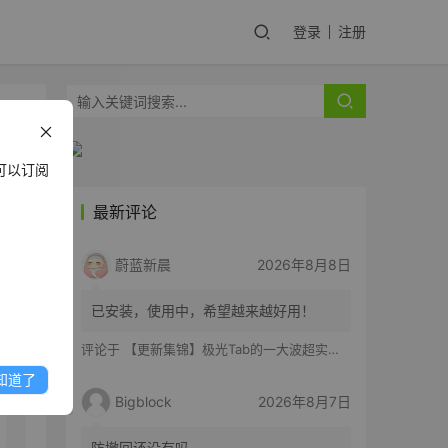
登录
注册
一个
可以订阅
最新评论
蔚蓝新晨
2026年8月8日
y
已安装，使用中，希望越来越好用！
评论于
【更新集锦】极光Tab的一大波超实用功能来啦！你最喜欢哪一个？
知道了
Bigblock
2026年8月7日
防撤回还没有吗