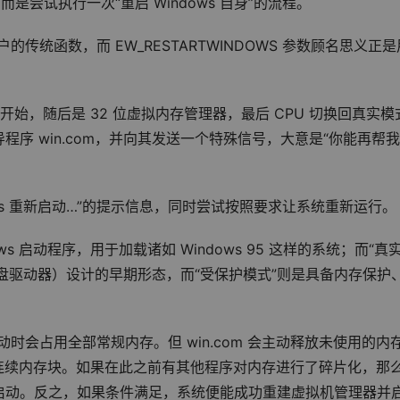
，而是尝试执行一次“重启 Windows 自身”的流程。
s 用户的传统函数，而 EW_RESTARTWINDOWS 参数顾名思义正是
内核开始，随后是 32 位虚拟内存管理器，最后 CPU 切换回真实模
导程序 win.com，并向其发送一个特殊信号，大意是“你能再帮
dows 重新启动…”的提示信息，同时尝试按照要求让系统重新运行。
dows 启动程序，用于加载诸如 Windows 95 这样的系统；而“真
和软盘驱动器）设计的早期形态，而“受保护模式”则是具备内存保护
启动时会占用全部常规内存。但 win.com 会主动释放未使用的内
大的连续内存块。如果在此之前有其他程序对内存进行了碎片化，那
启动。反之，如果条件满足，系统便能成功重建虚拟机管理器并