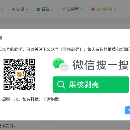
安卓
系统
实验室
文档图书
：按住 Shift 重启可实现“伪快速启动”，
知
 果核剥壳
公众号的同学，可以关注下公众号【果核剥壳】，每天有软件推荐和新闻
WPOPT Summar
一周弹一次，如有打扰，非常抱歉。
的快速启动技巧，可跳过完整硬件初始化，通过调用 ExitWindows 函数实现
.com 与真实模式协作，尝试重建受保护模式环境，但因内存碎片化或驱动未重
引发崩溃。此设计虽不完善，却为后来 Win8 起的“快速启动”提供了
技术尝试。