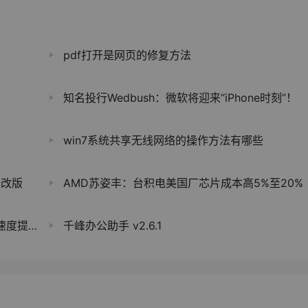
pdf打开是网页的修复方法
知名投行Wedbush：微软将迎来“iPhone时刻”！
win7系统共享无线网络的操作方法有哪些
 修改版
AMD苏姿丰：台积电美国厂芯片成本高5%至20%
量上超越前代
千峰办公助手 v2.6.1