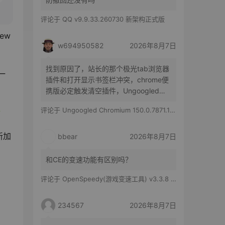
评论于
QQ v9.9.33.260730 新架构正式版
w 
w694950582
2026年8月7日
找到原因了，站长的那个极光tab浏览器
一
插件和打开显示书签栏冲突，chrome便
携版必定触发清空插件，Ungoogled
Chromium便携版随机触发，有时候清空
评论于
Ungoogled Chromium 150.0.7871.186-1.1 果核优化便携版
所有插件，有时候只是极光tab插件消失
新加
bbear
2026年8月7日
和CE的变速功能有区别吗？
评论于
OpenSpeedy(游戏变速工具) v3.3.8 绿色版
234567
2026年8月7日