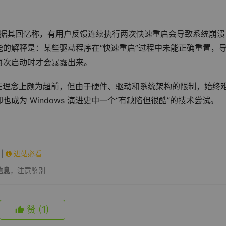
不稳定。据其回忆称，有用户反馈连续执行两次快速重启会导致系统崩溃
的解释是：某些驱动程序在“快速重启”过程中未能正确重置，
再次启动时才会暴露出来。
机制在理念上颇为超前，但由于硬件、驱动和系统架构的限制，始终
成为 Windows 演进史中一个“有缺陷但很酷”的技术尝试。
|
进站必看
信息
，注意鉴别
赞
(1)