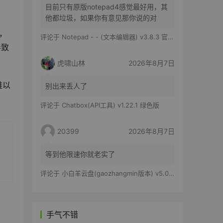
目前只有原版notepad4感觉最好用，其
他都垃圾，如果你有意见那你说的对
，
评论于
Notepad - - (文本编辑器) v3.8.3 官方版
导致
虎啸山林
2026年8月7日
难以
别出来丢人了
评论于
Chatbox(API工具) v1.22.1 绿色版
20399
2026年8月7日
等到他限速你就老实了
评论于
小白羊云盘(gaozhangmin版本) v5.0.14
手气不错