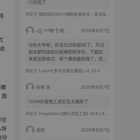
11拉完了
评论于
微软回应Win11强制安装争议：未涉及企业设备，承诺不用用户照片训练AI
用
꧁༺無༒極༻꧂
2026年8月7日
式
付你大爷呢，你没付过你就BB了，开过
我启
超会都知道给的是阉割版体验，下载回
来是加密格式，换个播放器就嘎了，还
得花时间去转换
评论于
Listen1(多平台音乐播放) v2.33.0
实模
夜神 悦
2026年8月7日
、图
100M的看图工具实在太臃肿了
评论于
ImageGlass(图片浏览工具) v9.6.1.807 官方便携版
存空
么快
波屁
2026年8月7日
启动