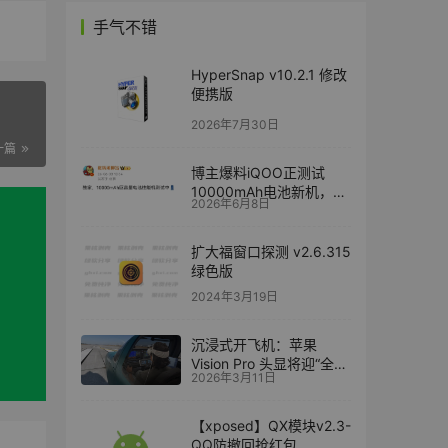
手气不错
HyperSnap v10.2.1 修改
便携版
2026年7月30日
一篇
博主爆料iQOO正测试
10000mAh电池新机，多
2026年6月8日
家厂商入局“万毫安”赛道
扩大福窗口探测 v2.6.315
绿色版
2024年3月19日
沉浸式开飞机：苹果
Vision Pro 头显将迎“全球
2026年3月11日
最先进飞行模拟器” X-
Plane 12
【xposed】QX模块v2.3-
QQ防撤回抢红包