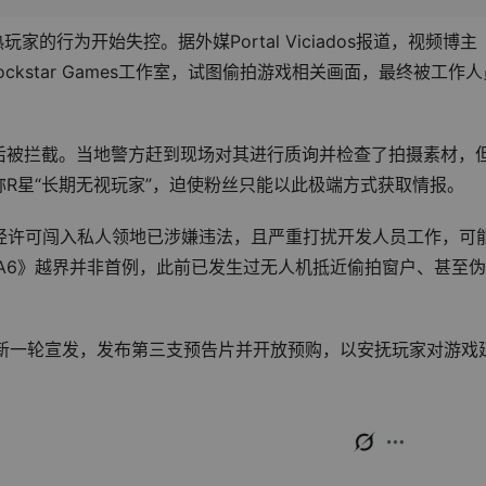
家的行为开始失控。据外媒Portal Viciados报道，视频博主
Rockstar Games工作室，试图偷拍游戏相关画面，最终被工作人
后被拦截。当地警方赶到现场对其进行质询并检查了拍摄素材，
R星“长期无视玩家”，迫使粉丝只能以此极端方式获取情报。
，未经许可闯入私人领地已涉嫌违法，且严重打扰开发人员工作，可
A6》越界并非首例，此前已发生过无人机抵近偷拍窗户、甚至
开启新一轮宣发，发布第三支预告片并开放预购，以安抚玩家对游戏