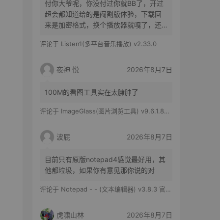
付你大爷呢，你没付过你就BB了，开过
超会都知道给的是阉割版体验，下载回
来是加密格式，换个播放器就嘎了，还
得花时间去转换
评论于
Listen1(多平台音乐播放) v2.33.0
夜神 悦
2026年8月7日
100M的看图工具实在太臃肿了
评论于
ImageGlass(图片浏览工具) v9.6.1.807 官方便携版
波屁
2026年8月7日
目前只有原版notepad4感觉最好用，其
他都垃圾，如果你有意见那你说的对
评论于
Notepad - - (文本编辑器) v3.8.3 官方版
虎啸山林
2026年8月7日