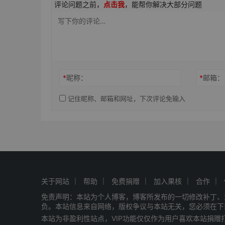
评论问题之前，
点击我
，能帮你解决大部分问题
*
昵称：
*
邮箱：
记住昵称、邮箱和网址，下次评论免输入
关于网站
帮助
免费捐赠
加入果核
合作
免责声明：本站为个人博客，博客所发布的一切修改补丁、
负。本站信息来自网络，版权争议与本站无关，您必须在下
本站为非盈利性站点，VIP功能仅仅作为用户喜欢本站捐