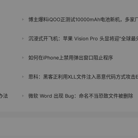
博主爆料iQOO正测试10000mAh电池新机，多家厂商入局“万毫安”赛
沉浸式开飞机：苹果 Vision Pro 头显将迎“全球最先进飞行模拟器” X-Plane 
如何在iPhone上禁用弹出窗口阻止程序
思科：黑客正利用XLL文件注入恶意代码方式攻击Excel用
办法
微软 Word 出现 Bug：命名不当恐致文件被删除