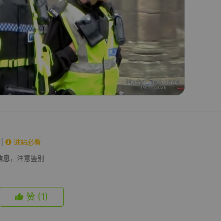
|
进站必看
信息
，注意鉴别
赞
(1)