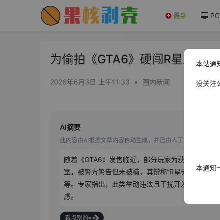
最新
PC
为偷拍《GTA6》硬闯R星工作室
本站通
2026年6月3日 上午11:33
•
圈内新闻
没关注
AI摘要
此内容由AI根据文章内容自动生成，并已由人工审核
随着《GTA6》发售临近，部分玩家为获取情报采取极端
本通知
室，被警方警告但未被捕，其辩称“R星无视玩家”引
等。专家指出，此类举动违法且干扰开发，可能适
虑。
看点别的