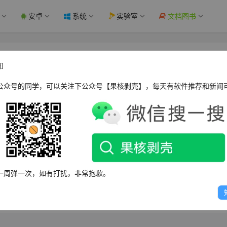
安卓
系统
实验室
文档图书
，一视频博主遭警方警告 - 果核剥壳
知
公众号的同学，可以关注下公众号【果核剥壳】，每天有软件推荐和新闻
WPOPT Summar
行为。视频博主ÜberGaming非法闯入英国爱丁堡的Rockstar工作
一周弹一次，如有打扰，非常抱歉。
发Reddit社区批评。此类越界行为屡见不鲜，包括无人机偷拍、伪造证件
得其反。业界预计夏季将发布第三支预告片并开启预购，以缓解玩家焦