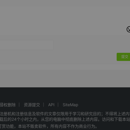
提交
侵权删除
资源提交
API
SiteMap
注册机和注册信息及软件的文章仅限用于学习和研究目的；不得将上述内
载后的24个小时之内，从您的电脑中彻底删除上述内容。访问和下载本
赠打赏功能，本站不贩卖软件，所有内容不作为商业行为。