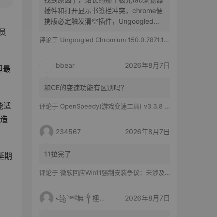
插件和打开显示书签栏冲突，chrome便
携版必定触发清空插件，Ungoogled
员
Chromium便携版随机触发，有时候清空
评论于
Ungoogled Chromium 150.0.7871.186-1.1 果核优化便携版
所有插件，有时候只是极光tab插件消失
bbear
2026年8月7日
但最
和CE的变速功能有区别吗？
能适
评论于
OpenSpeedy(游戏变速工具) v3.3.8 绿色版
伪造
234567
2026年8月7日
11拉完了
延期
评论于
微软回应Win11强制安装争议：未涉及企业设备，承诺不用用户照片训练AI
꧁༺無༒極༻꧂
2026年8月7日